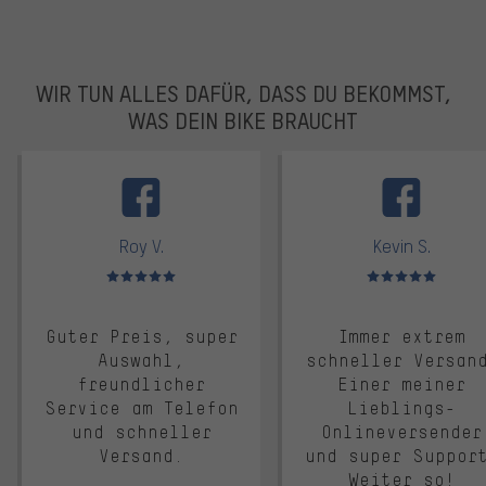
WIR TUN ALLES DAFÜR, DASS DU BEKOMMST,
WAS DEIN BIKE BRAUCHT
facebook
Roy V.
Kevin S.
Bewertungen: 5 von 5
Bewertungen: 5 von 5
Guter Preis, super
Immer extrem
Auswahl,
schneller Versan
freundlicher
Einer meiner
Service am Telefon
Lieblings-
und schneller
Onlineversender
Versand.
und super Suppor
Weiter so!