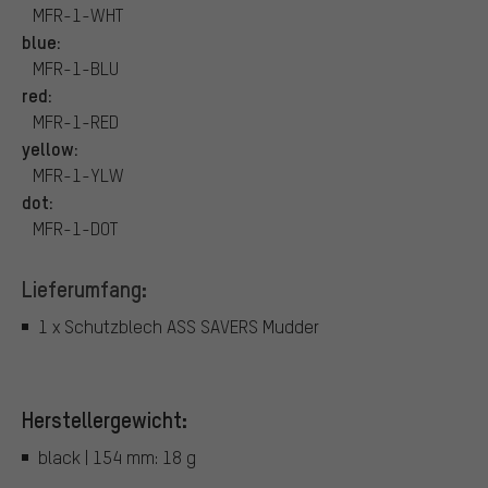
MFR-1-WHT
blue:
MFR-1-BLU
red:
MFR-1-RED
yellow:
MFR-1-YLW
dot:
MFR-1-DOT
Lieferumfang:
1 x Schutzblech ASS SAVERS Mudder
Herstellergewicht:
black | 154 mm: 18 g