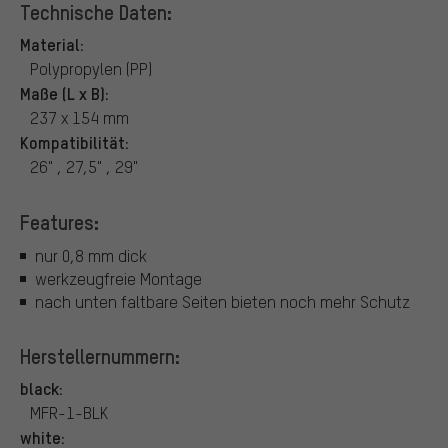
Technische Daten:
Material:
Polypropylen (PP)
Maße (L x B):
237 x 154 mm
Kompatibilität:
26" , 27,5" , 29"
Features:
nur 0,8 mm dick
werkzeugfreie Montage
nach unten faltbare Seiten bieten noch mehr Schutz
Herstellernummern:
black:
MFR-1-BLK
white: