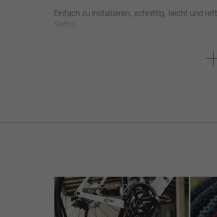
Einfach zu installieren, schnittig, leicht und re
Sattel.
4 von 5 Sternen
von Eric R.
am 13.12.2024
Artikel
: spektrum | 85 mm
1 von 1 Kunden fand diese Bewertung hilfreich.
Funktioniert sehr gut, habe ihn am Hardtail fürs 
Stabilität sehr gut (wesentlich besser als die 
alles ab.
Einziges Manko: Die Reifenbreite von 2,4" passt
(enge Kurve oder Schläge) zum Schleifen. Zumal
2,4" (also kurze Stolle). Ich würde sagen bis 2,
:-)
5 von 5 Sternen
von Sergej S.
am 20.11.2024
Artikel
: black | 85 mm