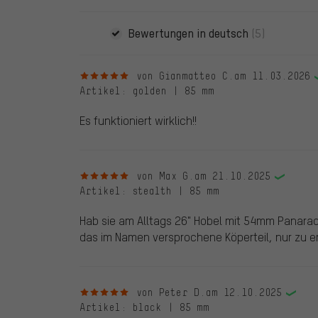
Bewertungen in deutsch
(5)
5 von 5 Sternen
von Gianmatteo C.
am 11.03.2026
Artikel
: golden | 85 mm
Es funktioniert wirklich!!
5 von 5 Sternen
von Max G.
am 21.10.2025
Artikel
: stealth | 85 mm
Hab sie am Alltags 26" Hobel mit 54mm Panarace
das im Namen versprochene Köperteil, nur zu 
5 von 5 Sternen
von Peter D.
am 12.10.2025
Artikel
: black | 85 mm