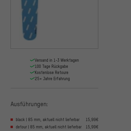
SKS B
Schut
22,99
Versand in 1-3 Werktagen
100 Tage Rückgabe
Kostenlose Retoure
25+ Jahre Erfahrung
Ausführungen:
black | 85 mm, aktuell nicht lieferbar
15,99€
detour | 85 mm, aktuell nicht lieferbar
15,99€