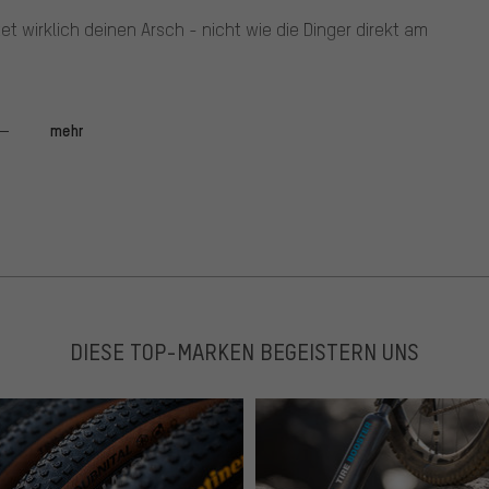
ttet wirklich deinen Arsch - nicht wie die Dinger direkt am
mehr
Winterpendeln installiert. Installation problemlos,
Fendor Bendor Varianten), Hält ab Oberschenkel aufwärts
 zwar gerade so durch, aber neigt bei Hinterrad-Flex
 ich nur eine 25mm Felgenbreite habe & Maxxis Ikon in
DIESE TOP-MARKEN BEGEISTERN UNS
25" mit geringem Profil passt es perfekt. Danke fürs Saven