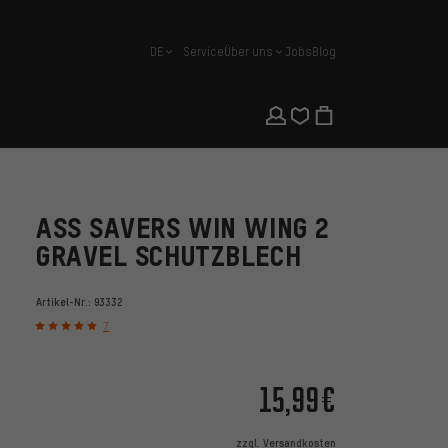
DE
Service
Über uns
Jobs
Blog
Deutsch
ASS SAVERS WIN WING 2
GRAVEL SCHUTZBLECH
Artikel-Nr.:
93332
7
15,99€
zzgl.
Versandkosten