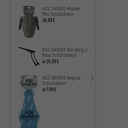
ASS SAVERS Mudder
ASS S
Mini Schutzblech
Mullet
Sprit
10,99€
10,99
ASS SAVERS Win Wing 2
ASS S
Road Schutzblech
Schut
16,99€
AB
7,99
AB
ASS SAVERS Regular
Schutzblech
7,99€
AB