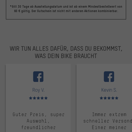
*Gilt 30 Tage ab Ausstellungsdatum und ist ab einem Mindestbestellwert von
60 € gültig. Der Gutschein ist nicht mit anderen Aktionen kombinierbar.
WIR TUN ALLES DAFÜR, DASS DU BEKOMMST,
WAS DEIN BIKE BRAUCHT
facebook
Roy V.
Kevin S.
Bewertungen: 5 von 5
Bewertungen: 5 von 5
Guter Preis, super
Immer extrem
Auswahl,
schneller Versan
freundlicher
Einer meiner