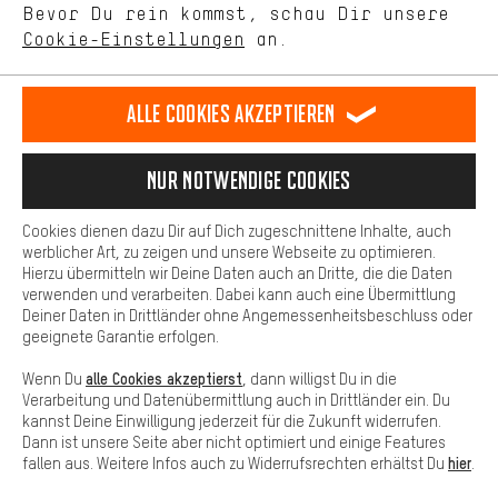
DE
EN
ES
FR
Bevor Du rein kommst, schau Dir unsere
Deutsch
english
español
français
unseres Shop-Angebots.
Cookie-Einstellungen
an.
Mehr Komfort
VERTRAG WIDERRUFEN
Aachener Community
Affiliateprogramm
Dein Shopping-Erlebnis wird komfortabler. Mit Komfort-Cookies
stellen wir Verknüpfungen zu Social Media Plattformen her. So
Alle Cookies akzeptieren
Impressum
Datenschutz
Allgemeine Geschäftsbedingungen
können wir dir weitere nützliche Inhalte und Informationen zur
Verfügung stellen. Zudem hast du die Möglichkeit zusätzliche
Hinweisgebersystem
Hinweise zur Batterieentsorgung
Services zu nutzen, die es dir erleichtern die richtigen Produkte zu
Nur Notwendige Cookies
finden. Beispielsweise bieten wir eine Chat-Funktion an, damit
Cookie-Einstellungen
Kontrast ändern
Fragen schnell und unkompliziert beantwortet werden können.
Cookies dienen dazu Dir auf Dich zugeschnittene Inhalte, auch
Basis
Alle Preise verstehen sich in Euro und exkl. MwSt zuzüglich
werblicher Art, zu zeigen und unsere Webseite zu optimieren.
Hierzu übermitteln wir Deine Daten auch an Dritte, die die Daten
Versandkosten
USA
für Lieferung nach
.
Basis-Cookies gewährleisten, dass Du unsere Webseite
verwenden und verarbeiten. Dabei kann auch eine Übermittlung
grundsätzlich nutzen kannst.
Deiner Daten in Drittländer ohne Angemessenheitsbeschluss oder
geeignete Garantie erfolgen.
alle Cookies akzeptierst
Wenn Du
, dann willigst Du in die
Verarbeitung und Datenübermittlung auch in Drittländer ein. Du
kannst Deine Einwilligung jederzeit für die Zukunft widerrufen.
Dann ist unsere Seite aber nicht optimiert und einige Features
hier
fallen aus. Weitere Infos auch zu Widerrufsrechten erhältst Du
.