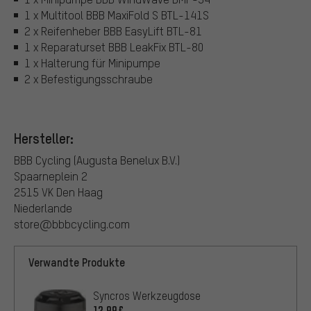
1 x Multitool BBB MaxiFold S BTL-141S
2 x Reifenheber BBB EasyLift BTL-81
1 x Reparaturset BBB LeakFix BTL-80
1 x Halterung für Minipumpe
2 x Befestigungsschraube
Hersteller:
BBB Cycling (Augusta Benelux B.V.)
Spaarneplein 2
2515 VK Den Haag
Niederlande
store@bbbcycling.com
Verwandte Produkte
Syncros Werkzeugdose