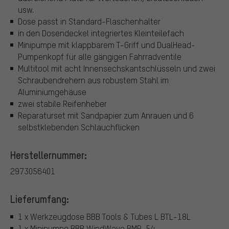
usw.
Dose passt in Standard-Flaschenhalter
in den Dosendeckel integriertes Kleinteilefach
Minipumpe mit klappbarem T-Griff und DualHead-
Pumpenkopf für alle gängigen Fahrradventile
Multitool mit acht Innensechskantschlüsseln und zwei
Schraubendrehern aus robustem Stahl im
Aluminiumgehäuse
zwei stabile Reifenheber
Reparaturset mit Sandpapier zum Anrauen und 6
selbstklebenden Schlauchflicken
Herstellernummer:
2973056401
Lieferumfang:
1 x Werkzeugdose BBB Tools & Tubes L BTL-18L
1 x Minipumpe BBB WindWave BMP-54