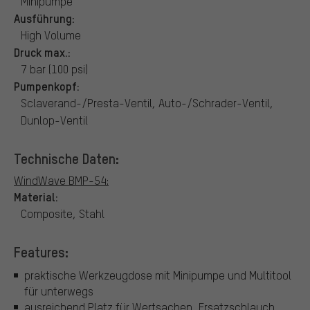
Minipumpe
Ausführung:
High Volume
Druck max.:
7 bar (100 psi)
Pumpenkopf:
Sclaverand-/Presta-Ventil, Auto-/Schrader-Ventil,
Dunlop-Ventil
Technische Daten:
WindWave BMP-54:
Material:
Composite, Stahl
Features:
praktische Werkzeugdose mit Minipumpe und Multitool
für unterwegs
ausreichend Platz für Wertsachen, Ersatzschlauch