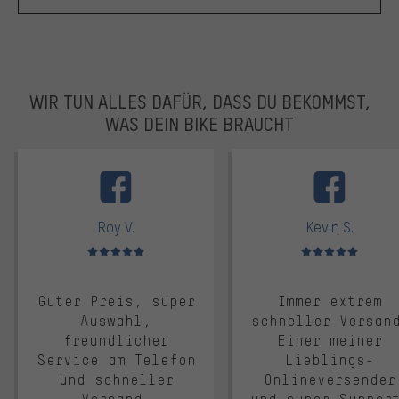
WIR TUN ALLES DAFÜR, DASS DU BEKOMMST,
WAS DEIN BIKE BRAUCHT
facebook
Roy V.
Kevin S.
Bewertungen: 5 von 5
Bewertungen: 5 von 5
Guter Preis, super
Immer extrem
Auswahl,
schneller Versan
freundlicher
Einer meiner
Service am Telefon
Lieblings-
und schneller
Onlineversender