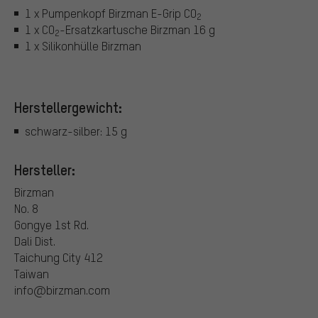
1 x Pumpenkopf Birzman E-Grip CO
2
1 x CO
-Ersatzkartusche Birzman 16 g
2
1 x Silikonhülle Birzman
Herstellergewicht:
schwarz-silber: 15 g
Hersteller:
Birzman
No. 8
Gongye 1st Rd.
Dali Dist.
Taichung City 412
Taiwan
info@birzman.com