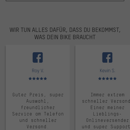
WIR TUN ALLES DAFÜR, DASS DU BEKOMMST,
WAS DEIN BIKE BRAUCHT
facebook
Roy V.
Kevin S.
Bewertungen: 5 von 5
Bewertungen: 5 von 5
Guter Preis, super
Immer extrem
Auswahl,
schneller Versan
freundlicher
Einer meiner
Service am Telefon
Lieblings-
und schneller
Onlineversender
Versand.
und super Suppor