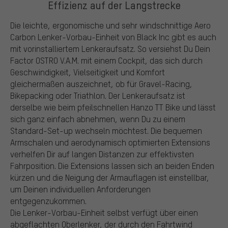
Effizienz auf der Langstrecke
Die leichte, ergonomische und sehr windschnittige Aero
Carbon Lenker-Vorbau-Einheit von Black Inc gibt es auch
mit vorinstalliertem Lenkeraufsatz. So versiehst Du Dein
Factor OSTRO V.A.M. mit einem Cockpit, das sich durch
Geschwindigkeit, Vielseitigkeit und Komfort
gleichermaßen auszeichnet, ob für Gravel-Racing,
Bikepacking oder Triathlon. Der Lenkeraufsatz ist
derselbe wie beim pfeilschnellen Hanzo TT Bike und lässt
sich ganz einfach abnehmen, wenn Du zu einem
Standard-Set-up wechseln möchtest. Die bequemen
Armschalen und aerodynamisch optimierten Extensions
verhelfen Dir auf langen Distanzen zur effektivsten
Fahrposition. Die Extensions lassen sich an beiden Enden
kürzen und die Neigung der Armauflagen ist einstellbar,
um Deinen individuellen Anforderungen
entgegenzukommen.
Die Lenker-Vorbau-Einheit selbst verfügt über einen
abgeflachten Oberlenker, der durch den Fahrtwind