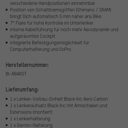
verschiedene Handpositionen einnehmbar
Position von Schaltbremsgriffen (Shimano / SRAM)
bringt Dich automatisch 5 mm näher ans Bike
7° Flare für hohe Kontrolle im Unterlenker
interne Kabelführung für noch mehr Aerodynamik und
aufgeräumtes Cockpit
integrierte Befestigungsmöglichkeit für
Computerhalterung und GoPro
Herstellernummer:
BI-ABARST
Lieferumfang:
1 x Lenker-Vorbau-Einheit Black Inc Aero Carbon
1 x Lenkeraufsatz Black Inc mit Armschalen und
Extensions (montiert)
1 x Lenkerhalterung
1 x Garmin-Halterung