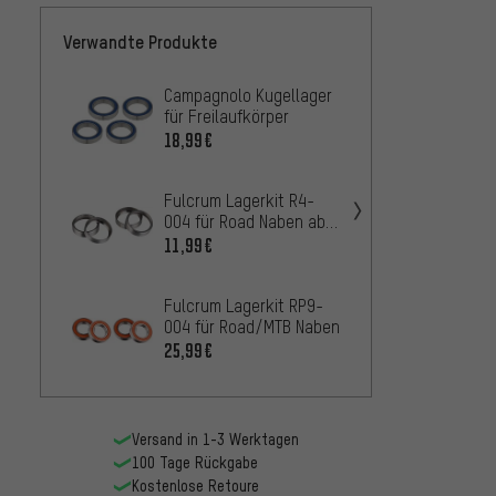
Verwandte Produkte
Campagnolo Kugellager
Fulcru
für Freilaufkörper
011 fü
Model
18,99€
16,99
Fulcrum Lagerkit R4-
Hope E
004 für Road Naben ab
Pro 2 
Modell 2013
11,99€
5,99€
Fulcrum Lagerkit RP9-
Fulcru
004 für Road/MTB Naben
RS-150
25,99€
73,99
Versand in 1-3 Werktagen
100 Tage Rückgabe
Kostenlose Retoure