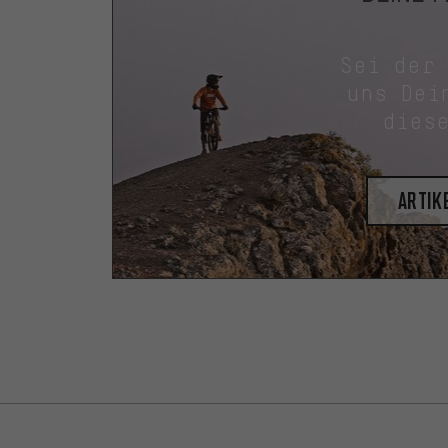
Sei der
uns Dei
dies
Artik