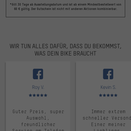
*Gilt 30 Tage ab Ausstellungsdatum und ist ab einem Mindestbestellwert von
60 € gültig. Der Gutschein ist nicht mit anderen Aktionen kombinierbar.
WIR TUN ALLES DAFÜR, DASS DU BEKOMMST,
WAS DEIN BIKE BRAUCHT
facebook
Roy V.
Kevin S.
Bewertungen: 5 von 5
Bewertungen: 5 von 5
Guter Preis, super
Immer extrem
Auswahl,
schneller Versan
freundlicher
Einer meiner
Service am Telefon
Lieblings-