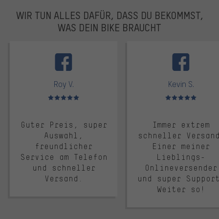
WIR TUN ALLES DAFÜR, DASS DU BEKOMMST,
WAS DEIN BIKE BRAUCHT
facebook
Roy V.
Kevin S.
Bewertungen: 5 von 5
Bewertungen: 5 von 5
Guter Preis, super
Immer extrem
Auswahl,
schneller Versan
freundlicher
Einer meiner
Service am Telefon
Lieblings-
und schneller
Onlineversender
Versand.
und super Suppor
Weiter so!