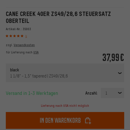
CANE CREEK 40ER ZS49/28,6 STEUERSATZ
OBERTEIL
Artikel-Nr.:
35003
4
zzgl.
Versandkosten
für Lieferung nach
USA
37,99€
black
1 1/8" - 1,5" tapered | ZS49/28,6
Versand in 1-3 Werktagen
Anzahl:
1
Lieferung nach USA nicht möglich
In den Warenkorb