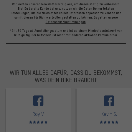
Wir werten unseren Newslettererfolg aus, um diesen stetig zu verbessern.
Bist Du bereits Kunde bei uns, nutzen wir die Daten Deiner letzten
Bestellungen, um die Newsletter Deinen Interessen anpassen zu können und
somit diesen für Dich wertvoller gestalten zu können.
Es gelten unsere
Datenschutzbestimmungen
.
*Gilt 30 Tage ab Ausstellungsdatum und ist ab einem Mindestbestellwert von
60 € gültig. Der Gutschein ist nicht mit anderen Aktionen kombinierbar.
WIR TUN ALLES DAFÜR, DASS DU BEKOMMST,
WAS DEIN BIKE BRAUCHT
facebook
Roy V.
Kevin S.
Bewertungen: 5 von 5
Bewertungen: 5 von 5