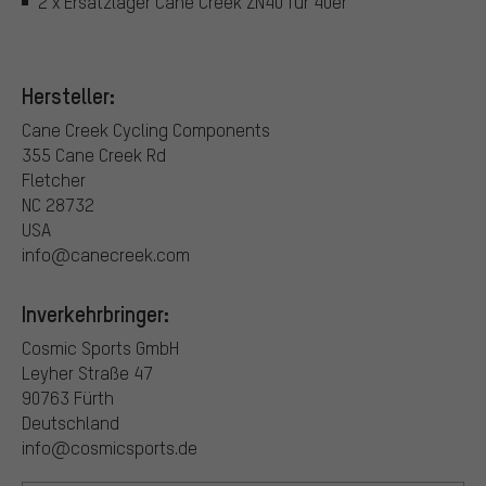
2 x Ersatzlager Cane Creek ZN40 für 40er
Hersteller:
Cane Creek Cycling Components
355 Cane Creek Rd
Fletcher
NC 28732
USA
info@canecreek.com
Inverkehrbringer:
Cosmic Sports GmbH
Leyher Straße 47
90763 Fürth
Deutschland
info@cosmicsports.de