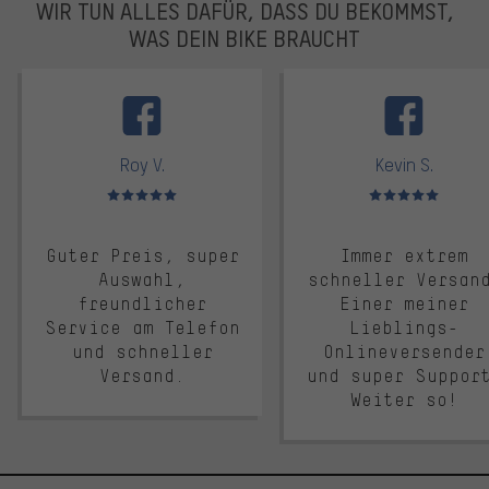
WIR TUN ALLES DAFÜR, DASS DU BEKOMMST,
WAS DEIN BIKE BRAUCHT
facebook
Roy V.
Kevin S.
Bewertungen: 5 von 5
Bewertungen: 5 von 5
Guter Preis, super
Immer extrem
Auswahl,
schneller Versan
freundlicher
Einer meiner
Service am Telefon
Lieblings-
und schneller
Onlineversender
Versand.
und super Suppor
Weiter so!