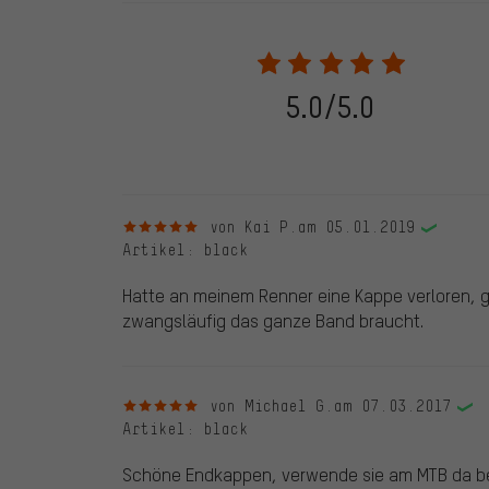
In den veröffentlichten Bewertungen finden sich solc
28.05.2022 werden nur Bewertungen veröffentlicht, die
eine Bestellnummer angegeben wird. Wir schalten die
frei. Alle verifizierten Bewertungen sind mit einem grün
dem 28.05.2022 und ab dem 28.05.2022. Vor dem 28.
5.0/5.0
die bewertete Ware nicht bei uns gekauft haben. Dies
veröffentlichen alle ordnungsgemäß abgegebenen B
5 von 5 Sternen
von Kai P.
am 05.01.2019
Artikel
: black
Hatte an meinem Renner eine Kappe verloren, 
zwangsläufig das ganze Band braucht.
5 von 5 Sternen
von Michael G.
am 07.03.2017
Artikel
: black
Schöne Endkappen, verwende sie am MTB da bei 