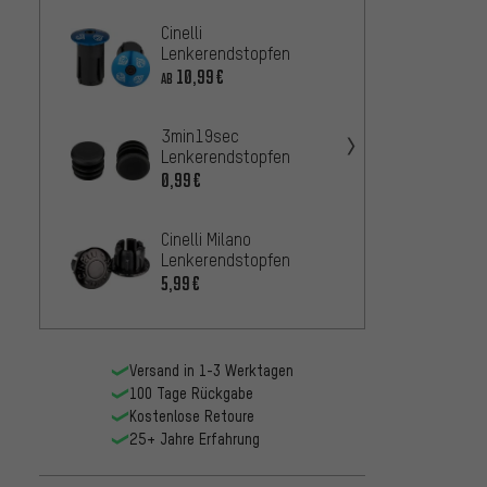
Cinelli
Procra
Lenkerendstopfen
Lenke
10,99€
1,99€
AB
3min19sec
BBB S
Lenkerendstopfen
Lenke
0,99€
5,99€
Cinelli Milano
BBB Pl
Lenkerendstopfen
Bar E
Lenke
5,99€
2,99€
Versand in 1-3 Werktagen
100 Tage Rückgabe
Kostenlose Retoure
25+ Jahre Erfahrung