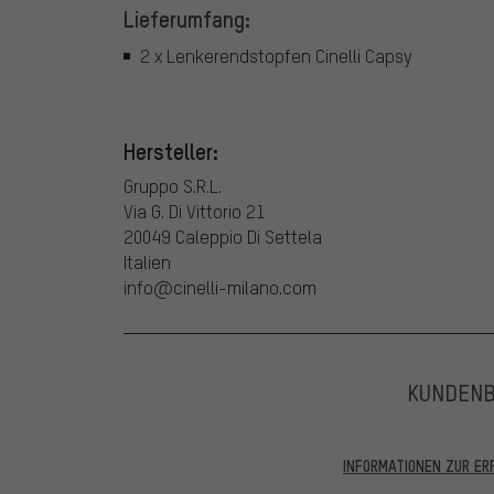
Lieferumfang:
2 x Lenkerendstopfen Cinelli Capsy
Hersteller:
Gruppo S.R.L.
Via G. Di Vittorio 21
20049 Caleppio Di Settela
Italien
info@cinelli-milano.com
KUNDEN
INFORMATIONEN ZUR E