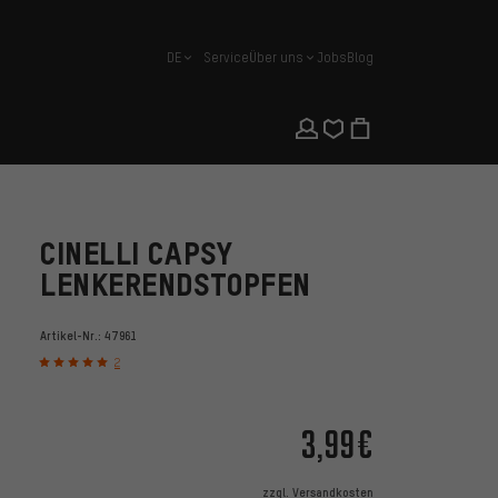
DE
Service
Über uns
Jobs
Blog
Deutsch
CINELLI CAPSY
LENKERENDSTOPFEN
Artikel-Nr.:
47961
2
3,99€
zzgl.
Versandkosten