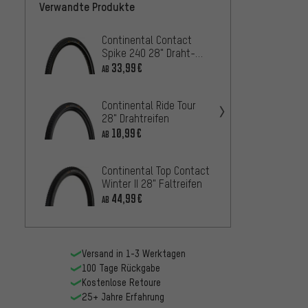
Verwandte Produkte
Continental Contact
Contin
Spike 240 28" Draht-
Plus 2
Spikereifen
33,99€
19,9
AB
AB
Continental Ride Tour
Contin
28" Drahtreifen
Shield
Faltre
10,99€
19,9
AB
AB
Continental Top Contact
Contin
Winter II 28" Faltreifen
4-Seas
2er-S
44,99€
68,
AB
AB
Versand in 1-3 Werktagen
100 Tage Rückgabe
Kostenlose Retoure
25+ Jahre Erfahrung