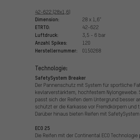
42-622 (28x1,6)
Dimension:
28 x 1,6"
ETRTO:
42-622
Luftdruck:
3,5 - 6 bar
Anzahl Spikes:
120
Herstellernummer:
0150268
Technologie:
SafetySystem Breaker
Der Pannenschutz mit System für sportliche Fa
kevlarverstärktem, hochfestem Nylongewebe. Sti
passt sich der Reifen dem Untergrund besser a
schützt er die Karkasse vor Fremdkörpern und t
Darüber hinaus bieten Reifen mit SafetySyste
ECO 25
Die Reifen mit der Continental ECO Technologie 