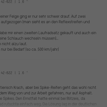
 42-622 | 1.6 "
einer Felge ging er nur sehr schwer drauf. Auf zwei
 aufgezogen (man sieht es an den Reflexstreifen und
Habe mir einen zweiten Laufradsatz gekauft und auch ein
 keine Schlauch wechseln müssen)...
 nicht alzu laut.
 nur bei Bedarf (so ca. 500 km/jahr)
 42-622 | 1.6 "
ierisch Krach, aber bei Spike-Reifen geht das wohl nicht
f dem Weg von und zur Arbeit gefahren, nur auf Asphalt.
Spikes. Den Ernstfall hatte einmal bei Blitzeis, da
d rutschte einfach weg. Die Lösung lag in der deutlichen