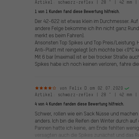
Artikel
: schwarz-reflex | 28 " | 42 mm |
1 von 1 Kunden fand diese Bewertung hilfreich.
Der 42-622 ist etwas klein im Durchmesser. Auf 
andere Felge bekomme ich Ihn nicht ganz Rund
merkt es beim Fahren).
Ansonsten Top Spikes und Top Preis/Leistung. 
Anti-Platt mit reingelegt (ich möchte bei <0°C
Mit 6 bar (maximal) ist er bei trocker Straße auch
Spikes habe ich noch keinen verloren, fahre die
4 von 5 Sternen
von Felix D.
am 02.07.2020
Artikel
: schwarz-reflex | 28 " | 42 mm |
4 von 4 Kunden fanden diese Bewertung hilfreich.
Schwer, rollen wie ein Sack Nüsse und machen t
anders. Ich bin die Reifen den Winter durch au
Pannen hatte ich keine, am Ende fehlten wenige 
versagten auch die Spikes zunächst und das Ra