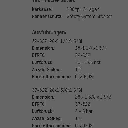
Karkasse:
180 tpi, 3 Lagen
Pannenschutz:
SafetySystem Breaker
Ausführungen:
32-622 (28x1 1/4x1 3/4)
Dimension:
28x1 1/4x1 3/4
ETRTO:
32-622
Luftdruck:
4,5 - 6,5 bar
Anzahl Spikes:
120
Herstellernummer:
0150498
37-622 (28x1 3/8x1 5/8)
Dimension:
28 x 1 3/8 x 1 5/8
ETRTO:
37-622
Luftdruck:
4 - 5 bar
Anzahl Spikes:
120
Herstellernummer:
0150269