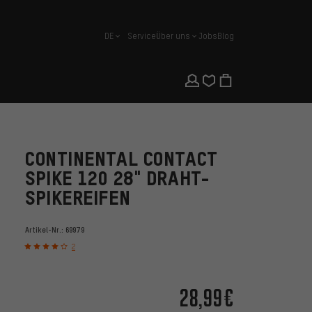
DE
Service
Über uns
Jobs
Blog
Deutsch
CONTINENTAL CONTACT
SPIKE 120 28" DRAHT-
SPIKEREIFEN
Artikel-Nr.:
69979
2
28,99€