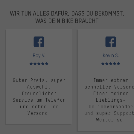
WIR TUN ALLES DAFÜR, DASS DU BEKOMMST,
WAS DEIN BIKE BRAUCHT
facebook
Roy V.
Kevin S.
Bewertungen: 5 von 5
Bewertungen: 5 von 5
Guter Preis, super
Immer extrem
Auswahl,
schneller Versan
freundlicher
Einer meiner
Service am Telefon
Lieblings-
und schneller
Onlineversender
Versand.
und super Suppor
Weiter so!