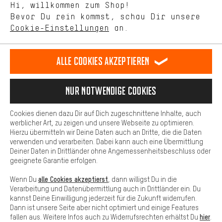
Hi, willkommen zum Shop!
selbst Einfluss auf die Verbesserung unserer Webseite und
DE
EN
ES
FR
Bevor Du rein kommst, schau Dir unsere
Deutsch
english
español
français
unseres Shop-Angebots.
Cookie-Einstellungen
an.
Mehr Komfort
VERTRAG WIDERRUFEN
Aachener Community
Affiliateprogramm
Dein Shopping-Erlebnis wird komfortabler. Mit Komfort-Cookies
stellen wir Verknüpfungen zu Social Media Plattformen her. So
Alle Cookies akzeptieren
Impressum
Datenschutz
Allgemeine Geschäftsbedingungen
können wir dir weitere nützliche Inhalte und Informationen zur
Verfügung stellen. Zudem hast du die Möglichkeit zusätzliche
Hinweisgebersystem
Hinweise zur Batterieentsorgung
Services zu nutzen, die es dir erleichtern die richtigen Produkte zu
Nur Notwendige Cookies
finden. Beispielsweise bieten wir eine Chat-Funktion an, damit
Cookie-Einstellungen
Kontrast ändern
Fragen schnell und unkompliziert beantwortet werden können.
Cookies dienen dazu Dir auf Dich zugeschnittene Inhalte, auch
Basis
werblicher Art, zu zeigen und unsere Webseite zu optimieren.
Alle Preise verstehen sich in Euro und exkl. MwSt zuzüglich
Hierzu übermitteln wir Deine Daten auch an Dritte, die die Daten
Versandkosten
USA
für Lieferung nach
.
Basis-Cookies gewährleisten, dass Du unsere Webseite
verwenden und verarbeiten. Dabei kann auch eine Übermittlung
grundsätzlich nutzen kannst.
Deiner Daten in Drittländer ohne Angemessenheitsbeschluss oder
geeignete Garantie erfolgen.
alle Cookies akzeptierst
Wenn Du
, dann willigst Du in die
Verarbeitung und Datenübermittlung auch in Drittländer ein. Du
kannst Deine Einwilligung jederzeit für die Zukunft widerrufen.
Dann ist unsere Seite aber nicht optimiert und einige Features
hier
fallen aus. Weitere Infos auch zu Widerrufsrechten erhältst Du
.