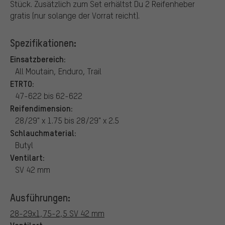
Stück. Zusätzlich zum Set erhältst Du 2 Reifenheber
gratis (nur solange der Vorrat reicht).
Spezifikationen:
Einsatzbereich:
All Moutain, Enduro, Trail
ETRTO:
47-622 bis 62-622
Reifendimension:
28/29" x 1.75 bis 28/29" x 2.5
Schlauchmaterial:
Butyl
Ventilart:
SV 42 mm
Ausführungen:
28-29x1,75-2,5 SV 42 mm
Ventilart: