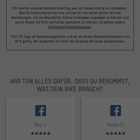
Wir werten unseren Newslettererfolg aus, um diesen stetig zu verbessern.
Bist Du bereits Kunde bei uns, nutzen wir die Daten Deiner letzten
Bestellungen, um die Newsletter Deinen Interessen anpassen zu können und
somit diesen für Dich wertvoller gestalten zu können.
Es gelten unsere
Datenschutzbestimmungen
.
*Gilt 30 Tage ab Ausstellungsdatum und ist ab einem Mindestbestellwert von
60 € gültig. Der Gutschein ist nicht mit anderen Aktionen kombinierbar.
WIR TUN ALLES DAFÜR, DASS DU BEKOMMST,
WAS DEIN BIKE BRAUCHT
facebook
Roy V.
Kevin S.
Bewertungen: 5 von 5
Bewertungen: 5 von 5