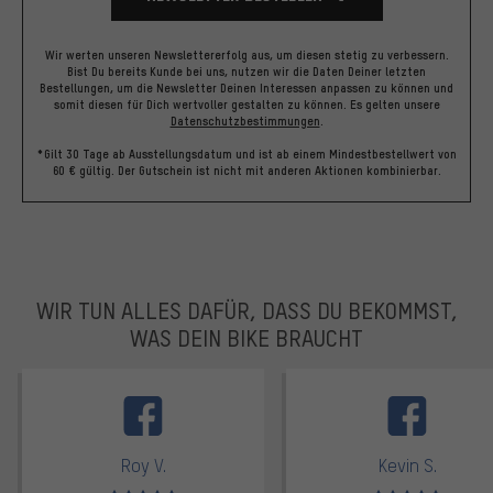
Wir werten unseren Newslettererfolg aus, um diesen stetig zu verbessern.
Bist Du bereits Kunde bei uns, nutzen wir die Daten Deiner letzten
Bestellungen, um die Newsletter Deinen Interessen anpassen zu können und
somit diesen für Dich wertvoller gestalten zu können.
Es gelten unsere
Datenschutzbestimmungen
.
*Gilt 30 Tage ab Ausstellungsdatum und ist ab einem Mindestbestellwert von
60 € gültig. Der Gutschein ist nicht mit anderen Aktionen kombinierbar.
WIR TUN ALLES DAFÜR, DASS DU BEKOMMST,
WAS DEIN BIKE BRAUCHT
facebook
Roy V.
Kevin S.
Bewertungen: 5 von 5
Bewertungen: 5 von 5