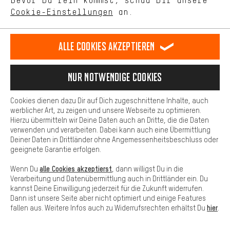
Bevor Du rein kommst, schau Dir unsere
Deutsch
english
español
français
unseres Shop-Angebots.
Cookie-Einstellungen
an.
Mehr Komfort
VERTRAG WIDERRUFEN
Aachener Community
Affiliateprogramm
Dein Shopping-Erlebnis wird komfortabler. Mit Komfort-Cookies
stellen wir Verknüpfungen zu Social Media Plattformen her. So
Alle Cookies akzeptieren
Impressum
Datenschutz
Allgemeine Geschäftsbedingungen
können wir dir weitere nützliche Inhalte und Informationen zur
Verfügung stellen. Zudem hast du die Möglichkeit zusätzliche
Hinweisgebersystem
Hinweise zur Batterieentsorgung
Services zu nutzen, die es dir erleichtern die richtigen Produkte zu
Nur Notwendige Cookies
finden. Beispielsweise bieten wir eine Chat-Funktion an, damit
Cookie-Einstellungen
Kontrast ändern
Fragen schnell und unkompliziert beantwortet werden können.
Cookies dienen dazu Dir auf Dich zugeschnittene Inhalte, auch
Basis
Alle Preise verstehen sich in Euro und exkl. MwSt zuzüglich
werblicher Art, zu zeigen und unsere Webseite zu optimieren.
Hierzu übermitteln wir Deine Daten auch an Dritte, die die Daten
Versandkosten
USA
für Lieferung nach
.
Basis-Cookies gewährleisten, dass Du unsere Webseite
verwenden und verarbeiten. Dabei kann auch eine Übermittlung
grundsätzlich nutzen kannst.
Deiner Daten in Drittländer ohne Angemessenheitsbeschluss oder
geeignete Garantie erfolgen.
alle Cookies akzeptierst
Wenn Du
, dann willigst Du in die
Verarbeitung und Datenübermittlung auch in Drittländer ein. Du
kannst Deine Einwilligung jederzeit für die Zukunft widerrufen.
Dann ist unsere Seite aber nicht optimiert und einige Features
hier
fallen aus. Weitere Infos auch zu Widerrufsrechten erhältst Du
.