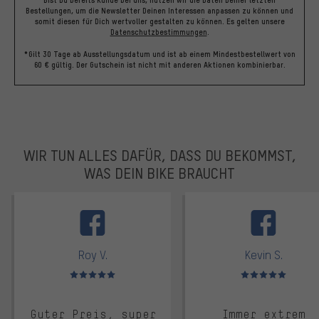
Bist Du bereits Kunde bei uns, nutzen wir die Daten Deiner letzten
Bestellungen, um die Newsletter Deinen Interessen anpassen zu können und
somit diesen für Dich wertvoller gestalten zu können.
Es gelten unsere
Datenschutzbestimmungen
.
*Gilt 30 Tage ab Ausstellungsdatum und ist ab einem Mindestbestellwert von
60 € gültig. Der Gutschein ist nicht mit anderen Aktionen kombinierbar.
WIR TUN ALLES DAFÜR, DASS DU BEKOMMST,
WAS DEIN BIKE BRAUCHT
facebook
Roy V.
Kevin S.
Bewertungen: 5 von 5
Bewertungen: 5 von 5
Guter Preis, super
Immer extrem