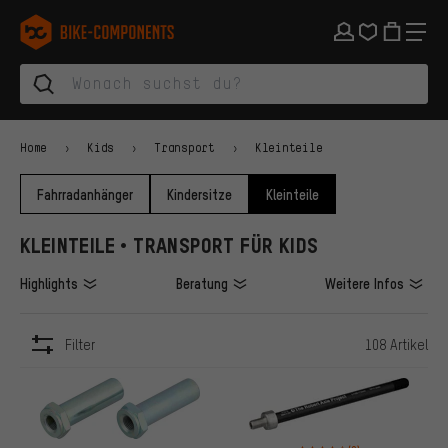
Zur Hauptnavigation springen
Zur Kategorienavigation springen
Zum Inhalt springen
Zu Marken und Newsletter springen
Zur Fußzeile springen
bike-components.de Startseite
Home
Kids
Transport
Kleinteile
Fahrradanhänger
Kindersitze
Kleinteile
KLEINTEILE • TRANSPORT FÜR KIDS
Highlights
Beratung
Weitere Infos
Filter
108 Artikel
ARTIKEL
Bewertungen: 4 von 5 basier