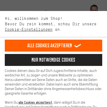
Bessere Leistung
Uns interessiert, was Du in unserem Shop suchst und brauchst.
Lass Dich beraten
Mit Leistungs-Cookies nimmst Du mit Deinem Shopping-Verhalten
Hi, willkommen zum Shop!
selbst Einfluss auf die Verbesserung unserer Webseite und
Bevor Du rein kommst, schau Dir unsere
unseres Shop-Angebots.
Terminbuchung
Cookie-Einstellungen
an.
Mehr Komfort
Kontaktformular
Dein Shopping-Erlebnis wird komfortabler. Mit Komfort-Cookies
stellen wir Verknüpfungen zu Social Media Plattformen her. So
Alle Cookies akzeptieren
Unsere Datenschutzerklärung
können wir dir weitere nützliche Inhalte und Informationen zur
Verfügung stellen. Zudem hast du die Möglichkeit zusätzliche
Sprache"
Services zu nutzen, die es dir erleichtern die richtigen Produkte zu
Nur Notwendige Cookies
finden. Beispielsweise bieten wir eine Chat-Funktion an, damit
DE
EN
ES
FR
Deutsch
english
español
français
Fragen schnell und unkompliziert beantwortet werden können.
Cookies dienen dazu Dir auf Dich zugeschnittene Inhalte, auch
Basis
werblicher Art, zu zeigen und unsere Webseite zu optimieren.
Hierzu übermitteln wir Deine Daten auch an Dritte, die die Daten
VERTRAG WIDERRUFEN
Aachener Community
Affiliateprogramm
Basis-Cookies gewährleisten, dass Du unsere Webseite
verwenden und verarbeiten. Dabei kann auch eine Übermittlung
grundsätzlich nutzen kannst.
Deiner Daten in Drittländer ohne Angemessenheitsbeschluss oder
Impressum
Datenschutz
Allgemeine Geschäftsbedingungen
geeignete Garantie erfolgen.
Hinweisgebersystem
Hinweise zur Batterieentsorgung
alle Cookies akzeptierst
Wenn Du
, dann willigst Du in die
Verarbeitung und Datenübermittlung auch in Drittländer ein. Du