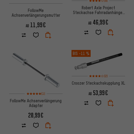
(9)
Robert Axle Project
FollowMe
Steckachse Fahrradanhänger
Achsenverlängerungsmutter
für 142 und 148 mm
46,99€
Einbaubreite
11,99€
AB
AB
BIS
-11 %
Bewertungen: 4 von 5 basier
(2)
Croozer Steckachskupplung XL
53,99€
Bewertungen: 5 von 5 basierend auf 1 Bewertungen
AB
(1)
FollowMe Achsenverlängerung
Adapter
20,99€