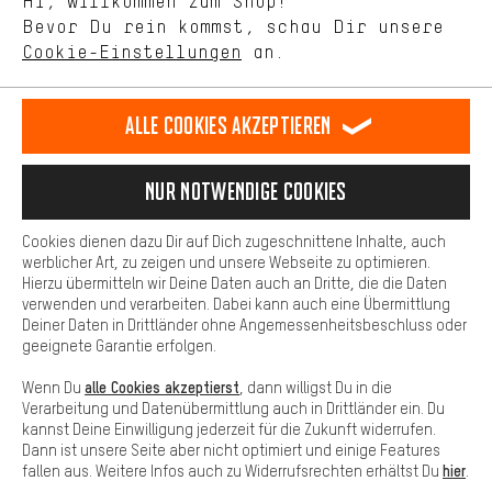
Hi, willkommen zum Shop!
selbst Einfluss auf die Verbesserung unserer Webseite und
DE
EN
ES
FR
Bevor Du rein kommst, schau Dir unsere
Deutsch
english
español
français
unseres Shop-Angebots.
Cookie-Einstellungen
an.
Mehr Komfort
VERTRAG WIDERRUFEN
Aachener Community
Affiliateprogramm
Dein Shopping-Erlebnis wird komfortabler. Mit Komfort-Cookies
stellen wir Verknüpfungen zu Social Media Plattformen her. So
Alle Cookies akzeptieren
Impressum
Datenschutz
Allgemeine Geschäftsbedingungen
können wir dir weitere nützliche Inhalte und Informationen zur
Verfügung stellen. Zudem hast du die Möglichkeit zusätzliche
Hinweisgebersystem
Hinweise zur Batterieentsorgung
Services zu nutzen, die es dir erleichtern die richtigen Produkte zu
Nur Notwendige Cookies
finden. Beispielsweise bieten wir eine Chat-Funktion an, damit
Cookie-Einstellungen
Kontrast ändern
Fragen schnell und unkompliziert beantwortet werden können.
Cookies dienen dazu Dir auf Dich zugeschnittene Inhalte, auch
Basis
Alle Preise verstehen sich in Euro und exkl. MwSt zuzüglich
werblicher Art, zu zeigen und unsere Webseite zu optimieren.
Hierzu übermitteln wir Deine Daten auch an Dritte, die die Daten
Versandkosten
USA
für Lieferung nach
.
Basis-Cookies gewährleisten, dass Du unsere Webseite
verwenden und verarbeiten. Dabei kann auch eine Übermittlung
grundsätzlich nutzen kannst.
Deiner Daten in Drittländer ohne Angemessenheitsbeschluss oder
geeignete Garantie erfolgen.
alle Cookies akzeptierst
Wenn Du
, dann willigst Du in die
Verarbeitung und Datenübermittlung auch in Drittländer ein. Du
kannst Deine Einwilligung jederzeit für die Zukunft widerrufen.
Dann ist unsere Seite aber nicht optimiert und einige Features
hier
fallen aus. Weitere Infos auch zu Widerrufsrechten erhältst Du
.