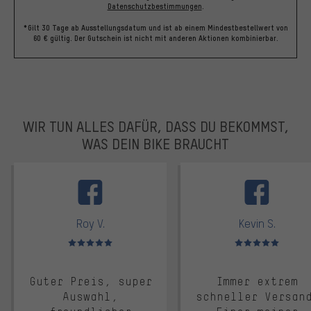
Datenschutzbestimmungen
.
*Gilt 30 Tage ab Ausstellungsdatum und ist ab einem Mindestbestellwert von
60 € gültig. Der Gutschein ist nicht mit anderen Aktionen kombinierbar.
WIR TUN ALLES DAFÜR, DASS DU BEKOMMST,
WAS DEIN BIKE BRAUCHT
facebook
Roy V.
Kevin S.
Bewertungen: 5 von 5
Bewertungen: 5 von 5
Guter Preis, super
Immer extrem
Auswahl,
schneller Versan