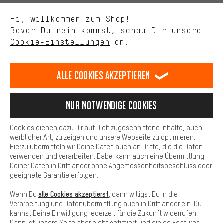
Uns interessiert, was Du in unserem Shop suchst und brauchst.
Sprache"
Mit Leistungs-Cookies nimmst Du mit Deinem Shopping-Verhalten
Hi, willkommen zum Shop!
selbst Einfluss auf die Verbesserung unserer Webseite und
DE
EN
ES
FR
Bevor Du rein kommst, schau Dir unsere
Deutsch
english
español
français
unseres Shop-Angebots.
Cookie-Einstellungen
an.
Mehr Komfort
VERTRAG WIDERRUFEN
Aachener Community
Affiliateprogramm
Dein Shopping-Erlebnis wird komfortabler. Mit Komfort-Cookies
stellen wir Verknüpfungen zu Social Media Plattformen her. So
Alle Cookies akzeptieren
Impressum
Datenschutz
Allgemeine Geschäftsbedingungen
können wir dir weitere nützliche Inhalte und Informationen zur
Verfügung stellen. Zudem hast du die Möglichkeit zusätzliche
Hinweisgebersystem
Hinweise zur Batterieentsorgung
Services zu nutzen, die es dir erleichtern die richtigen Produkte zu
Nur Notwendige Cookies
finden. Beispielsweise bieten wir eine Chat-Funktion an, damit
Cookie-Einstellungen
Kontrast ändern
Fragen schnell und unkompliziert beantwortet werden können.
Cookies dienen dazu Dir auf Dich zugeschnittene Inhalte, auch
Basis
werblicher Art, zu zeigen und unsere Webseite zu optimieren.
Alle Preise verstehen sich in Euro und exkl. MwSt zuzüglich
Hierzu übermitteln wir Deine Daten auch an Dritte, die die Daten
Versandkosten
USA
für Lieferung nach
.
Basis-Cookies gewährleisten, dass Du unsere Webseite
verwenden und verarbeiten. Dabei kann auch eine Übermittlung
grundsätzlich nutzen kannst.
Deiner Daten in Drittländer ohne Angemessenheitsbeschluss oder
geeignete Garantie erfolgen.
alle Cookies akzeptierst
Wenn Du
, dann willigst Du in die
Verarbeitung und Datenübermittlung auch in Drittländer ein. Du
kannst Deine Einwilligung jederzeit für die Zukunft widerrufen.
Dann ist unsere Seite aber nicht optimiert und einige Features