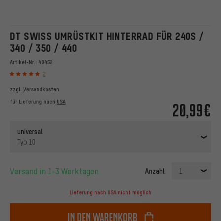
DT SWISS UMRÜSTKIT HINTERRAD FÜR 240S /
340 / 350 / 440
Artikel-Nr.:
40452
2
zzgl.
Versandkosten
für Lieferung nach
USA
20,99€
universal
Typ 10
Versand in 1-3 Werktagen
Anzahl:
1
Lieferung nach USA nicht möglich
In den Warenkorb