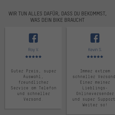
WIR TUN ALLES DAFÜR, DASS DU BEKOMMST,
WAS DEIN BIKE BRAUCHT
facebook
Roy V.
Kevin S.
Bewertungen: 5 von 5
Bewertungen: 5 von 5
Guter Preis, super
Immer extrem
Auswahl,
schneller Versan
freundlicher
Einer meiner
Service am Telefon
Lieblings-
und schneller
Onlineversender
Versand.
und super Suppor
Weiter so!