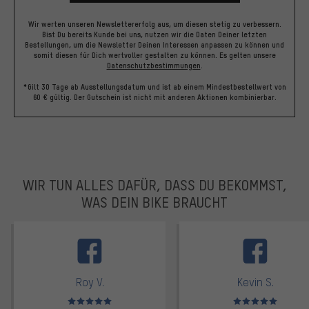
Wir werten unseren Newslettererfolg aus, um diesen stetig zu verbessern.
Bist Du bereits Kunde bei uns, nutzen wir die Daten Deiner letzten
Bestellungen, um die Newsletter Deinen Interessen anpassen zu können und
somit diesen für Dich wertvoller gestalten zu können.
Es gelten unsere
Datenschutzbestimmungen
.
*Gilt 30 Tage ab Ausstellungsdatum und ist ab einem Mindestbestellwert von
60 € gültig. Der Gutschein ist nicht mit anderen Aktionen kombinierbar.
WIR TUN ALLES DAFÜR, DASS DU BEKOMMST,
WAS DEIN BIKE BRAUCHT
facebook
Roy V.
Kevin S.
Bewertungen: 5 von 5
Bewertungen: 5 von 5