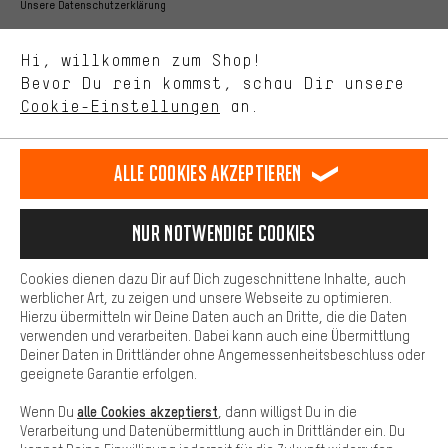
Bessere Leistung
Unsere Datenschutzerklärung
Uns interessiert, was Du in unserem Shop suchst und brauchst.
Sprache"
Mit Leistungs-Cookies nimmst Du mit Deinem Shopping-Verhalten
Hi, willkommen zum Shop!
selbst Einfluss auf die Verbesserung unserer Webseite und
DE
EN
ES
FR
Bevor Du rein kommst, schau Dir unsere
Deutsch
english
español
français
unseres Shop-Angebots.
Cookie-Einstellungen
an.
Mehr Komfort
VERTRAG WIDERRUFEN
Aachener Community
Affiliateprogramm
Dein Shopping-Erlebnis wird komfortabler. Mit Komfort-Cookies
stellen wir Verknüpfungen zu Social Media Plattformen her. So
Alle Cookies akzeptieren
Impressum
Datenschutz
Allgemeine Geschäftsbedingungen
können wir dir weitere nützliche Inhalte und Informationen zur
Verfügung stellen. Zudem hast du die Möglichkeit zusätzliche
Hinweisgebersystem
Hinweise zur Batterieentsorgung
Services zu nutzen, die es dir erleichtern die richtigen Produkte zu
Nur Notwendige Cookies
finden. Beispielsweise bieten wir eine Chat-Funktion an, damit
Cookie-Einstellungen
Kontrast ändern
Fragen schnell und unkompliziert beantwortet werden können.
Cookies dienen dazu Dir auf Dich zugeschnittene Inhalte, auch
Basis
werblicher Art, zu zeigen und unsere Webseite zu optimieren.
Alle Preise verstehen sich in Euro und exkl. MwSt zuzüglich
Hierzu übermitteln wir Deine Daten auch an Dritte, die die Daten
Versandkosten
USA
für Lieferung nach
.
Basis-Cookies gewährleisten, dass Du unsere Webseite
verwenden und verarbeiten. Dabei kann auch eine Übermittlung
grundsätzlich nutzen kannst.
Deiner Daten in Drittländer ohne Angemessenheitsbeschluss oder
geeignete Garantie erfolgen.
alle Cookies akzeptierst
Wenn Du
, dann willigst Du in die
Verarbeitung und Datenübermittlung auch in Drittländer ein. Du