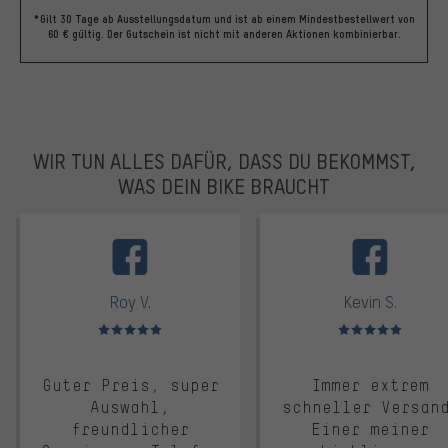
*Gilt 30 Tage ab Ausstellungsdatum und ist ab einem Mindestbestellwert von
60 € gültig. Der Gutschein ist nicht mit anderen Aktionen kombinierbar.
WIR TUN ALLES DAFÜR, DASS DU BEKOMMST,
WAS DEIN BIKE BRAUCHT
facebook
Roy V.
Kevin S.
Bewertungen: 5 von 5
Bewertungen: 5 von 5
Guter Preis, super
Immer extrem
Auswahl,
schneller Versan
freundlicher
Einer meiner