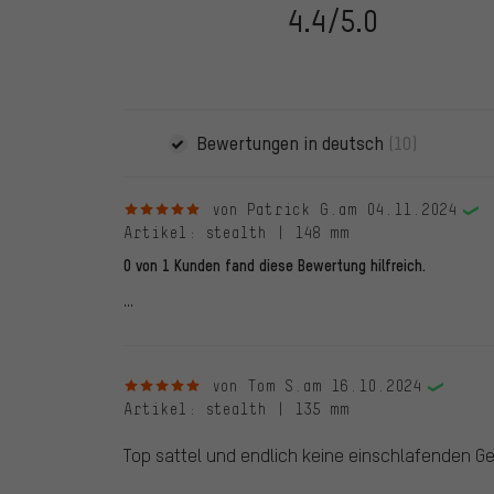
dem 28.05.2022 und ab dem 28.05.2022. Vor dem 28.
4.4/5.0
die bewertete Ware nicht bei uns gekauft haben. Dies
veröffentlichen alle ordnungsgemäß abgegebenen B
Bewertungen in deutsch
(10)
5 von 5 Sternen
von Patrick G.
am 04.11.2024
Artikel
: stealth | 148 mm
0 von 1 Kunden fand diese Bewertung hilfreich.
...
5 von 5 Sternen
von Tom S.
am 16.10.2024
Artikel
: stealth | 135 mm
Top sattel und endlich keine einschlafenden Ge