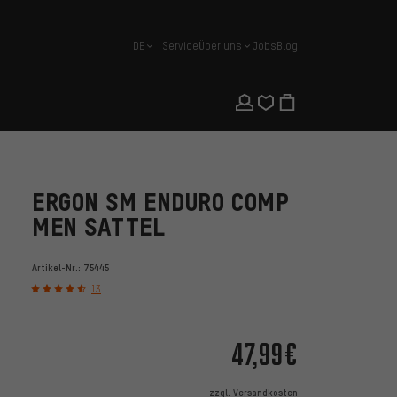
DE
Service
Über uns
Jobs
Blog
Deutsch
ERGON SM ENDURO COMP
MEN SATTEL
Artikel-Nr.:
75445
13
47,99€
zzgl.
Versandkosten