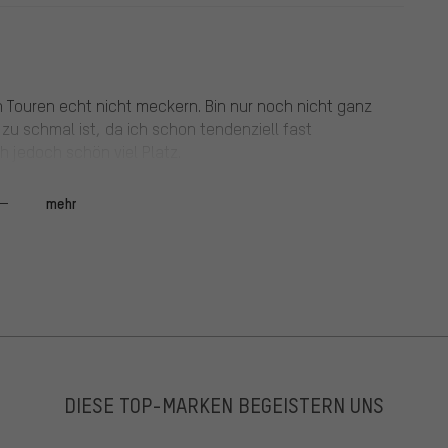
en Touren echt nicht meckern. Bin nur noch nicht ganz
zu schmal ist, da ich schon tendenziell fast
h jedoch schön viel Platz.
mehr
ezeichneter Sitzkomfort, straff ohne hart zu sein.
 Uphill funktioniert bei mir.
DIESE TOP-MARKEN BEGEISTERN UNS