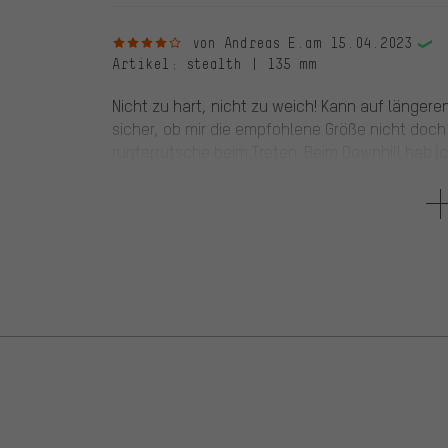
4 von 5 Sternen
von Andreas E.
am 15.04.2023
Artikel
: stealth | 135 mm
Nicht zu hart, nicht zu weich! Kann auf länger
sicher, ob mir die empfohlene Größe nicht doch 
runterrutsche beim Treten. Beim Downhill hab ic
5 von 5 Sternen
von Beat T.
am 10.10.2022
Artikel
: stealth | 148 mm
Nach einer mehrtägigen Eingewöhnungszeit ausg
Ideale Beinfreiheit auf dem Trail. Entlastung beim
3 von 5 Sternen
von Joschua S.
am 06.01.2022
0 von 1 Kunden fand diese Bewertung hilfreich.