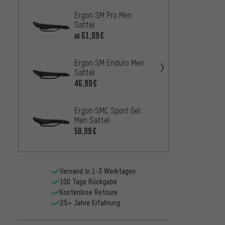
Ergon SM Pro Men
SQlab
Sattel
Sattel
61,99€
100
AB
AB
Ergon SM Enduro Men
Specia
Sattel
Sattel
46,99€
29,99
Ergon SMC Sport Gel
Ergon
Men Sattel
Herren
58,99€
50,9
AB
Versand in 1-3 Werktagen
100 Tage Rückgabe
Kostenlose Retoure
25+ Jahre Erfahrung