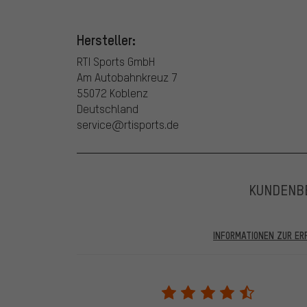
Hersteller:
RTI Sports GmbH
Am Autobahnkreuz 7
55072 Koblenz
Deutschland
service@rtisports.de
KUNDENB
INFORMATIONEN ZUR E
In den veröffentlichten Bewertungen finden sich solc
28.05.2022 werden nur Bewertungen veröffentlicht, die
eine Bestellnummer angegeben wird. Wir schalten die
frei. Alle verifizierten Bewertungen sind mit einem grün