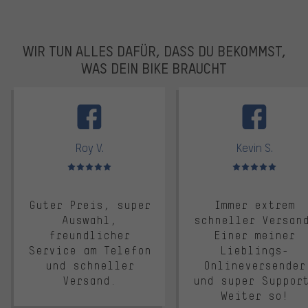
WIR TUN ALLES DAFÜR, DASS DU BEKOMMST,
WAS DEIN BIKE BRAUCHT
facebook
Roy V.
Kevin S.
Bewertungen: 5 von 5
Bewertungen: 5 von 5
Guter Preis, super
Immer extrem
Auswahl,
schneller Versan
freundlicher
Einer meiner
Service am Telefon
Lieblings-
und schneller
Onlineversender
Versand.
und super Suppor
Weiter so!