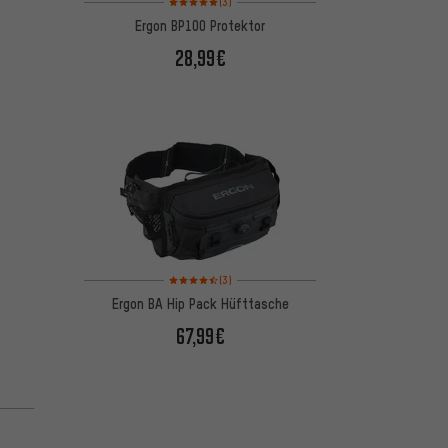
(3)
Ergon BP100 Protektor
28,99€
Bewertungen: 4,5 von 5 basierend auf 3 Bewertungen
(3)
Ergon BA Hip Pack Hüfttasche
67,99€
 basierend auf 1 Bewertungen