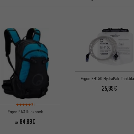
L
Ergon BH150 HydraPak Trinkbl
25,99€
Bewertungen: 5 von 5 basierend auf 3 Bewertungen
(3)
Ergon BA3 Rucksack
84,99€
AB