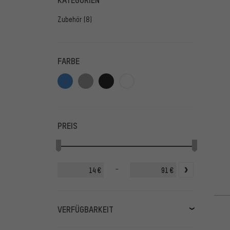
Zubehör
(8)
FARBE
PREIS
-
€
€
VERFÜGBARKEIT
lagernd
(7)