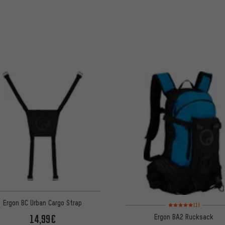
Ergon BC Urban Cargo Strap
Bewertungen: 5 von 5
(1)
Ergon BA2 Rucksack
14,99€