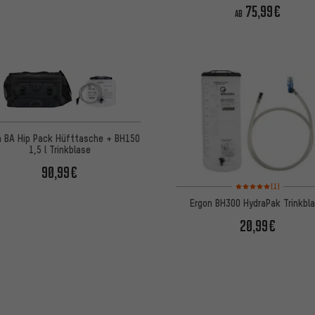
75,99€
AB
n BA Hip Pack Hüfttasche + BH150
1,5 l Trinkblase
90,99€
Bewertungen: 5 von 5
(1)
Ergon BH300 HydraPak Trinkbl
20,99€