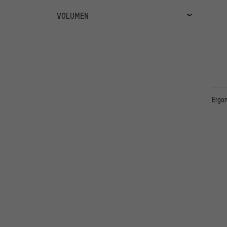
VOLUMEN
3000ml
(3)
1500ml
(1)
17000ml
(1)
10000ml
(1)
Ergo