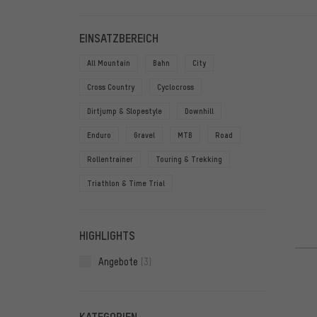
FILTER
ARTIKE
EINSATZBEREICH
All Mountain
Bahn
City
Cross Country
Cyclocross
Dirtjump & Slopestyle
Downhill
Enduro
Gravel
MTB
Road
Rollentrainer
Touring & Trekking
Triathlon & Time Trial
HIGHLIGHTS
Angebote
(3)
KATEGORIEN