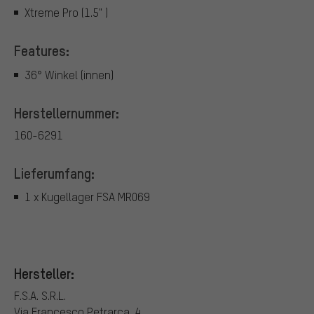
Xtreme Pro (1.5" )
Features:
36° Winkel (innen)
Herstellernummer:
160-6291
Lieferumfang:
1 x Kugellager FSA MR069
Hersteller:
F.S.A. S.R.L.
Via Francesco Petrarca. 4