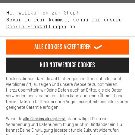
Uns interessiert, was Du in unserem Shop suchst und brauchst.
Sprache"
Mit Leistungs-Cookies nimmst Du mit Deinem Shopping-Verhalten
Hi, willkommen zum Shop!
selbst Einfluss auf die Verbesserung unserer Webseite und
DE
EN
ES
FR
Bevor Du rein kommst, schau Dir unsere
Deutsch
english
español
français
unseres Shop-Angebots.
Cookie-Einstellungen
an.
Mehr Komfort
VERTRAG WIDERRUFEN
Aachener Community
Affiliateprogramm
Dein Shopping-Erlebnis wird komfortabler. Mit Komfort-Cookies
stellen wir Verknüpfungen zu Social Media Plattformen her. So
Alle Cookies akzeptieren
Impressum
Datenschutz
Allgemeine Geschäftsbedingungen
können wir dir weitere nützliche Inhalte und Informationen zur
Verfügung stellen. Zudem hast du die Möglichkeit zusätzliche
Hinweisgebersystem
Hinweise zur Batterieentsorgung
Services zu nutzen, die es dir erleichtern die richtigen Produkte zu
Nur Notwendige Cookies
finden. Beispielsweise bieten wir eine Chat-Funktion an, damit
Cookie-Einstellungen
Kontrast ändern
Fragen schnell und unkompliziert beantwortet werden können.
Cookies dienen dazu Dir auf Dich zugeschnittene Inhalte, auch
Basis
Alle Preise verstehen sich in Euro und exkl. MwSt zuzüglich
werblicher Art, zu zeigen und unsere Webseite zu optimieren.
Hierzu übermitteln wir Deine Daten auch an Dritte, die die Daten
Versandkosten
USA
für Lieferung nach
.
Basis-Cookies gewährleisten, dass Du unsere Webseite
verwenden und verarbeiten. Dabei kann auch eine Übermittlung
grundsätzlich nutzen kannst.
Deiner Daten in Drittländer ohne Angemessenheitsbeschluss oder
geeignete Garantie erfolgen.
alle Cookies akzeptierst
Wenn Du
, dann willigst Du in die
Verarbeitung und Datenübermittlung auch in Drittländer ein. Du
kannst Deine Einwilligung jederzeit für die Zukunft widerrufen.