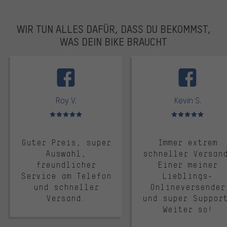
WIR TUN ALLES DAFÜR, DASS DU BEKOMMST,
WAS DEIN BIKE BRAUCHT
facebook
Roy V.
Kevin S.
Bewertungen: 5 von 5
Bewertungen: 5 von 5
Guter Preis, super
Immer extrem
Auswahl,
schneller Versan
freundlicher
Einer meiner
Service am Telefon
Lieblings-
und schneller
Onlineversender
Versand.
und super Suppor
Weiter so!