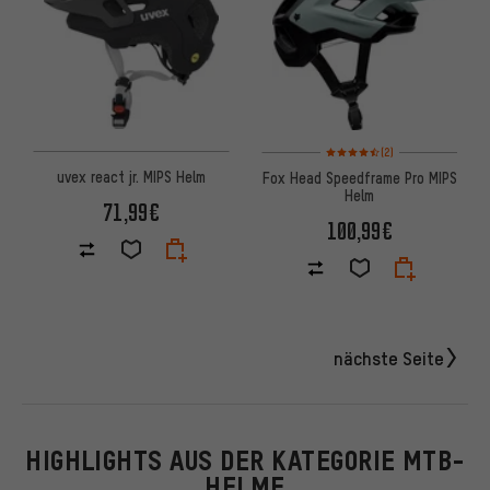
Bewertungen: 4,5 von 5 basi
(2)
uvex react jr. MIPS Helm
Fox Head Speedframe Pro MIPS
Helm
71,99€
100,99€
nächste Seite
HIGHLIGHTS AUS DER KATEGORIE MTB-
HELME