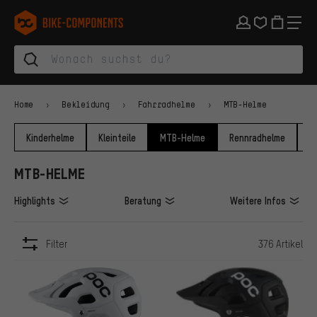
Zur Hauptnavigation springen
Zur Kategorienavigation springen
Zum Inhalt springen
Zu Marken und Newsletter springen
Zur Fußzeile springen
bike-components.de Startseite
Home
Bekleidung
Fahrradhelme
MTB-Helme
Kinderhelme
Kleinteile
MTB-Helme
Rennradhelme
U
MTB-HELME
Highlights
Beratung
Weitere Infos
Filter
376 Artikel
ARTIKEL