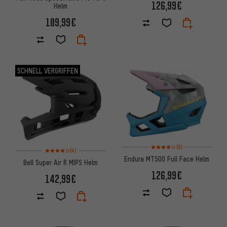
126,99€
Helm
109,99€
SCHNELL VERGRIFFEN
Bewertungen: 4 von 5 basier
(5)
Bewertungen: 4 von 5 basierend auf 4 Bewertungen
(4)
Endura MT500 Full Face Helm
Bell Super Air R MIPS Helm
126,99€
142,99€