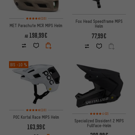
Bewertungen: 4,5 von 5 basierend auf 10 Bewertungen
(10)
Fox Head Speedframe MIPS
MET Parachute MCR MIPS Helm
Helm
198,99€
77,99€
AB
BIS
-10 %
Bewertungen: 4,5 von 5 basierend auf 10 Bewertungen
(10)
Bewertungen: 4 von 5 basier
(2)
POC Kortal Race MIPS Helm
Specialized Dissident 2 MIPS
163,99€
Fullface-Helm