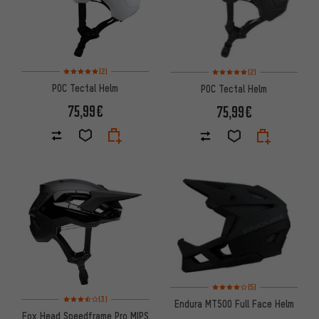
Bewertungen: 5 von 5 basierend auf 2 Bewertungen
Bewertungen: 5 von 5 basier
(2)
(2)
POC Tectal Helm
POC Tectal Helm
75,99€
75,99€
Bewertungen: 4 von 5 basier
(5)
Bewertungen: 3,5 von 5 basierend auf 3 Bewertungen
(3)
Endura MT500 Full Face Helm
Fox Head Speedframe Pro MIPS