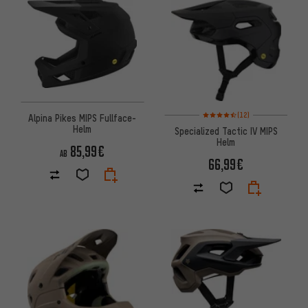
Bewertungen: 4,5 von 5 basie
(12)
Alpina Pikes MIPS Fullface-
Helm
Specialized Tactic IV MIPS
Helm
85,99€
AB
66,99€