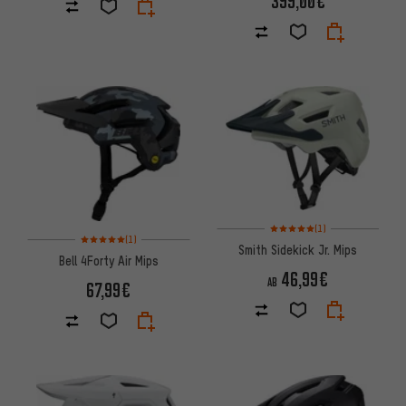
399,00€
Bewertungen: 5 von 5 basier
(1)
Bewertungen: 5 von 5 basierend auf 1 Bewertungen
(1)
Smith Sidekick Jr. Mips
Bell 4Forty Air Mips
46,99€
AB
67,99€