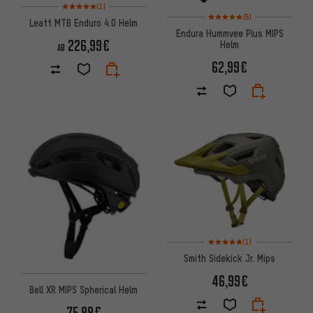
Bewertungen: 5 von 5 basierend auf 1 Bewertungen
(1)
Bewertungen: 5 von 5 basier
(5)
Leatt MTB Enduro 4.0 Helm
Endura Hummvee Plus MIPS
226,99€
Helm
AB
62,99€
Bewertungen: 5 von 5 basier
(1)
Smith Sidekick Jr. Mips
46,99€
Bell XR MIPS Spherical Helm
75,99€