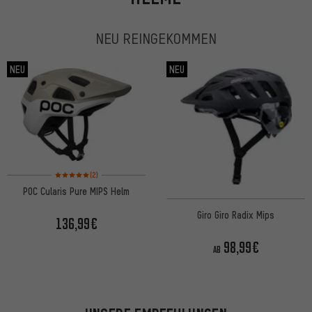
NEU REINGEKOMMEN
NEU
NEU
Bewertungen: 5 von 5 basierend auf 2 Bewertungen
(2)
POC Cularis Pure MIPS Helm
Giro Giro Radix Mips
136,99€
98,99€
AB