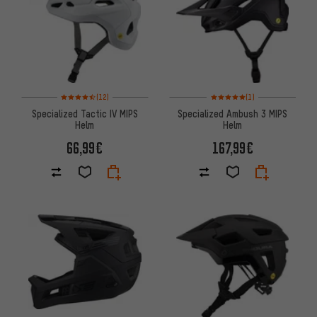
Bewertungen: 4,5 von 5 basierend auf 12 Bewertungen
Bewertungen: 5 von 5 basier
(12)
(1)
Specialized Tactic IV MIPS
Specialized Ambush 3 MIPS
Helm
Helm
66,99€
167,99€