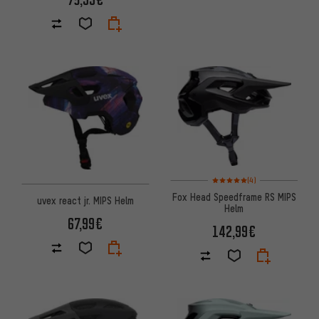
Bewertungen: 5 von 5 basier
(4)
Fox Head Speedframe RS MIPS
uvex react jr. MIPS Helm
Helm
67,99€
142,99€