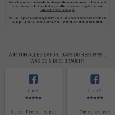
Bestellungen, um die Newsletter Deinen Interessen anpassen zu können und
somit diesen für Dich wertvoller gestalten zu können.
Es gelten unsere
Datenschutzbestimmungen
.
*Gilt 30 Tage ab Ausstellungsdatum und ist ab einem Mindestbestellwert von
60 € gültig. Der Gutschein ist nicht mit anderen Aktionen kombinierbar.
WIR TUN ALLES DAFÜR, DASS DU BEKOMMST,
WAS DEIN BIKE BRAUCHT
facebook
Roy V.
Kevin S.
Bewertungen: 5 von 5
Bewertungen: 5 von 5
Guter Preis, super
Immer extrem