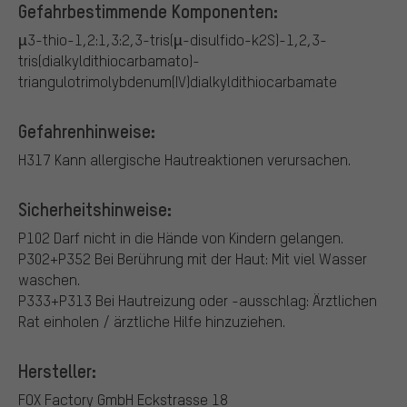
Gefahrbestimmende Komponenten:
µ3-thio-1,2:1,3:2,3-tris(µ-disulfido-k2S)-1,2,3-
tris(dialkyldithiocarbamato)-
triangulotrimolybdenum(IV)dialkyldithiocarbamate
Gefahrenhinweise:
H317 Kann allergische Hautreaktionen verursachen.
Sicherheitshinweise:
P102 Darf nicht in die Hände von Kindern gelangen.
P302+P352 Bei Berührung mit der Haut: Mit viel Wasser
waschen.
P333+P313 Bei Hautreizung oder -ausschlag: Ärztlichen
Rat einholen / ärztliche Hilfe hinzuziehen.
Hersteller:
FOX Factory GmbH
Eckstrasse 18