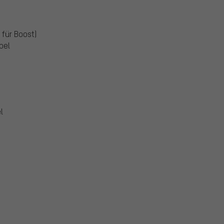
t für Boost)
pel
l