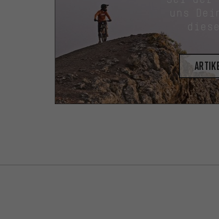
uns Dei
dies
Artik