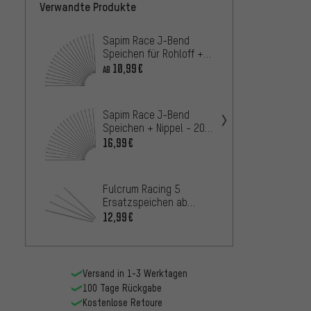
Verwandte Produkte
Sapim Race J-Bend
Sapim
Speichen für Rohloff +
Speich
Nippel - 20 Stück
Stück
10,99€
6,9
AB
AB
Sapim Race J-Bend
Fulcru
Speichen + Nippel - 20
Racing
Stück
Ersatz
16,99€
92,99
Model
DT Sw
Fulcrum Racing 5
2.0 / 
Ersatzspeichen ab
100 S
50,9
AB
Modell 2014
12,99€
Versand in 1-3 Werktagen
100 Tage Rückgabe
Kostenlose Retoure