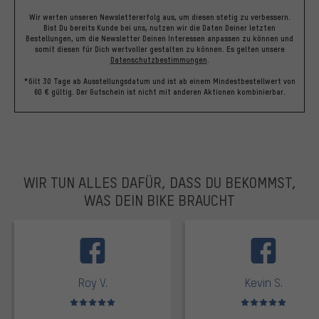
Wir werten unseren Newslettererfolg aus, um diesen stetig zu verbessern.
Bist Du bereits Kunde bei uns, nutzen wir die Daten Deiner letzten
Bestellungen, um die Newsletter Deinen Interessen anpassen zu können und
somit diesen für Dich wertvoller gestalten zu können.
Es gelten unsere
Datenschutzbestimmungen
.
*Gilt 30 Tage ab Ausstellungsdatum und ist ab einem Mindestbestellwert von
60 € gültig. Der Gutschein ist nicht mit anderen Aktionen kombinierbar.
WIR TUN ALLES DAFÜR, DASS DU BEKOMMST,
WAS DEIN BIKE BRAUCHT
facebook
Roy V.
Kevin S.
Bewertungen: 5 von 5
Bewertungen: 5 von 5