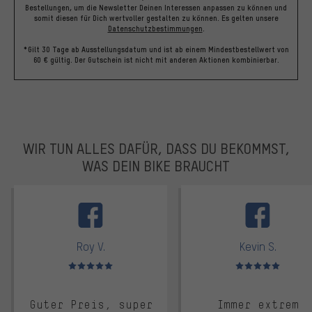
Bestellungen, um die Newsletter Deinen Interessen anpassen zu können und
somit diesen für Dich wertvoller gestalten zu können.
Es gelten unsere
Datenschutzbestimmungen
.
*Gilt 30 Tage ab Ausstellungsdatum und ist ab einem Mindestbestellwert von
60 € gültig. Der Gutschein ist nicht mit anderen Aktionen kombinierbar.
WIR TUN ALLES DAFÜR, DASS DU BEKOMMST,
WAS DEIN BIKE BRAUCHT
facebook
Roy V.
Kevin S.
Bewertungen: 5 von 5
Bewertungen: 5 von 5
Guter Preis, super
Immer extrem