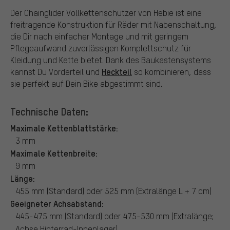
Der Chainglider Vollkettenschützer von Hebie ist eine
freitragende Konstruktion für Räder mit Nabenschaltung,
die Dir nach einfacher Montage und mit geringem
Pflegeaufwand zuverlässigen Komplettschutz für
Kleidung und Kette bietet. Dank des Baukastensystems
Heckteil
kannst Du Vorderteil und
so kombinieren, dass
sie perfekt auf Dein Bike abgestimmt sind.
Technische Daten:
Maximale Kettenblattstärke:
3 mm
Maximale Kettenbreite:
9 mm
Länge:
455 mm (Standard) oder 525 mm (Extralänge L + 7 cm)
Geeigneter Achsabstand:
445-475 mm (Standard) oder 475-530 mm (Extralänge;
Achse Hinterrad-Innenlager)