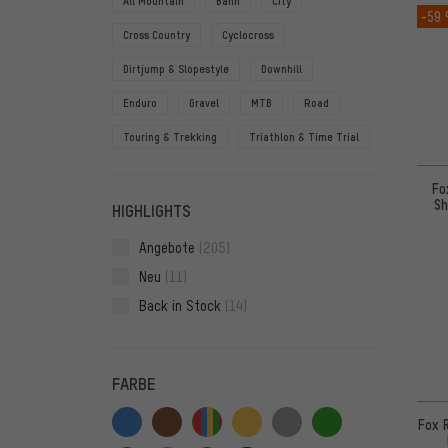
All Mountain
Bahn
City
-59
Cross Country
Cyclocross
Dirtjump & Slopestyle
Downhill
Enduro
Gravel
MTB
Road
Touring & Trekking
Triathlon & Time Trial
Fo
Sh
HIGHLIGHTS
Angebote
(205)
Neu
(11)
Back in Stock
(14)
FARBE
Fox 