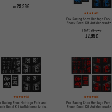
29,99€
AB
Bewertungen: 5 von 5
(5)
Fox Racing Shox Heritage Fork
Shock Decal Kit Aufklebersatz 
Modell 2020
statt
21,84€
12,99€
Bewertungen: 5 von 5 basierend auf 5 Bewertungen
Bewertungen: 5 von 5
(5)
(5)
x Racing Shox Heritage Fork and
Fox Racing Shox Heritage Fork
ock Decal Kit Aufklebersatz bis
Shock Decal Kit Aufklebersatz 
Modell 2020
Modell 2020