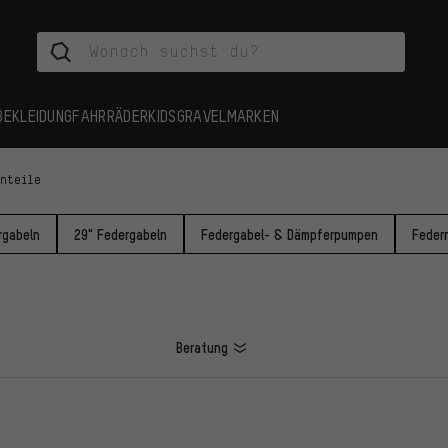
BEKLEIDUNG
FAHRRÄDER
KIDS
GRAVEL
MARKEN
inteile
rgabeln
29" Federgabeln
Federgabel- & Dämpferpumpen
Feder
Beratung
L