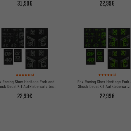
31,99€
22,99€
Bewertungen: 5 von 5 basierend auf 5 Bewertungen
Bewertungen: 5 von 5
(5)
(5)
x Racing Shox Heritage Fork and
Fox Racing Shox Heritage Fork
ock Decal Kit Aufklebersatz bis
Shock Decal Kit Aufklebersatz 
Modell 2020
Modell 2020
22,99€
22,99€