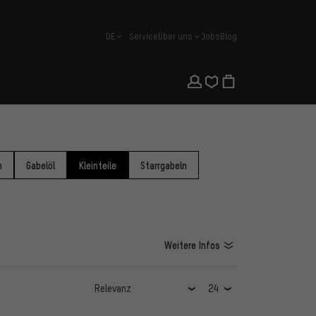
DE
Service
Über uns
Jobs
Blog
Deutsch
n
Gabelöl
Kleinteile
Starrgabeln
Weitere Infos