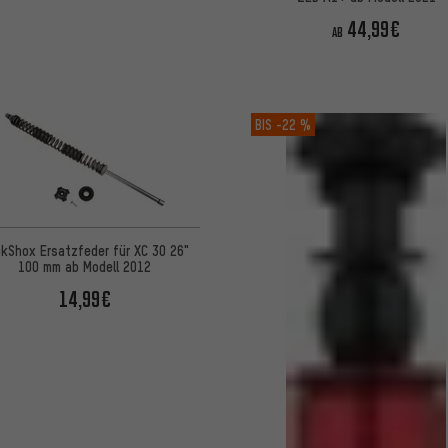
44,99€
AB
BIS
-22 %
kShox Ersatzfeder für XC 30 26"
100 mm ab Modell 2012
14,99€