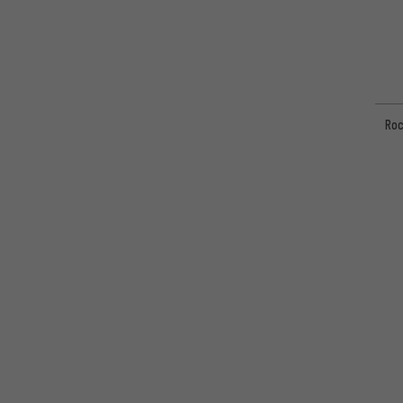
ÖHLINS
(33)
Roc