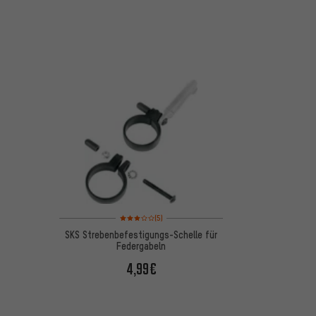
Bewertungen: 3 von 5 basierend auf 5 Bewertungen
(5)
SKS Strebenbefestigungs-Schelle für
Federgabeln
4,99€