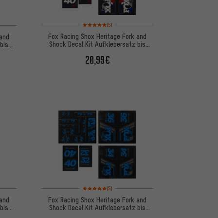
Bewertungen: 5 von 5 basierend auf 5 Bewertungen
 basierend auf 5 Bewertungen
(5)
Fox Racing Shox Heritage Fork and
 and
Shock Decal Kit Aufklebersatz bis
bis
Modell 2020
20,99€
 basierend auf 5 Bewertungen
Bewertungen: 5 von 5 basierend auf 5 Bewertungen
(5)
 and
Fox Racing Shox Heritage Fork and
bis
Shock Decal Kit Aufklebersatz bis
Modell 2020