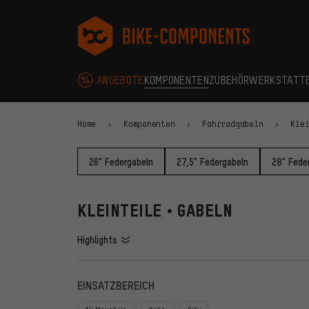
Zur Hauptnavigation springen
Zur Kategorienavigation springen
Zum Inhalt springen
Zu Marken und Newsletter springen
Zur Fußzeile springen
bike-components.de Startseite
ANGEBOTE
KOMPONENTEN
ZUBEHÖR
WERKSTATT
Home
Komponenten
Fahrradgabeln
Kle
26" Federgabeln
27,5" Federgabeln
28" Fede
KLEINTEILE • GABELN
Highlights
FILTER
ARTIKE
EINSATZBEREICH