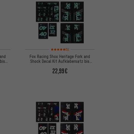
 basierend auf 5 Bewertungen
Bewertungen: 5 von 5 basierend auf 5 Bewertungen
(5)
 and
Fox Racing Shox Heritage Fork and
bis
Shock Decal Kit Aufklebersatz bis
Modell 2020
22,99€