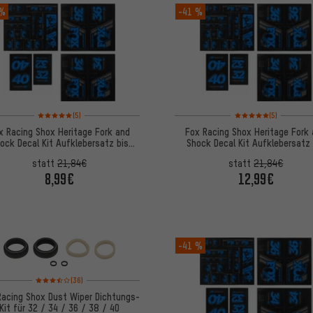
 %
-41 %
Bewertungen: 5 von 5 basierend auf 5 Bewertungen
Bewertungen: 5 von 5
(5)
(5)
x Racing Shox Heritage Fork and
Fox Racing Shox Heritage Fork
ock Decal Kit Aufklebersatz bis
Shock Decal Kit Aufklebersatz 
Modell 2020
Modell 2020
statt
21,84€
statt
21,84€
8,99€
12,99€
-41 %
Bewertungen: 3,5 von 5 basierend auf 36 Bewertungen
(36)
Racing Shox Dust Wiper Dichtungs-
Kit für 32 / 34 / 36 / 38 / 40