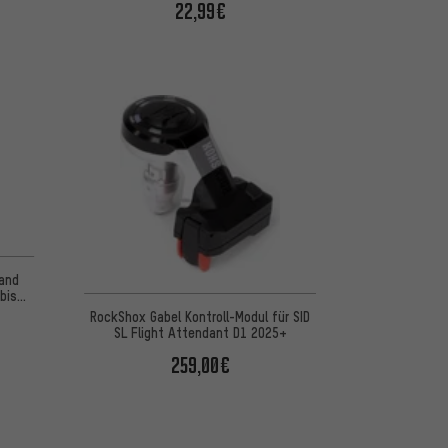
22,99€
 basierend auf 5 Bewertungen
 and
bis
RockShox Gabel Kontroll-Modul für SID
SL Flight Attendant D1 2025+
259,00€