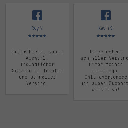
facebook
Roy V.
Kevin S.
Bewertungen: 5 von 5
Bewertungen: 5 von 5
Guter Preis, super
Immer extrem
Auswahl,
schneller Versan
freundlicher
Einer meiner
Service am Telefon
Lieblings-
und schneller
Onlineversender
Versand.
und super Suppor
Weiter so!