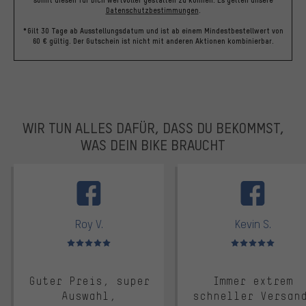
Datenschutzbestimmungen
.
*Gilt 30 Tage ab Ausstellungsdatum und ist ab einem Mindestbestellwert von
60 € gültig. Der Gutschein ist nicht mit anderen Aktionen kombinierbar.
WIR TUN ALLES DAFÜR, DASS DU BEKOMMST,
WAS DEIN BIKE BRAUCHT
facebook
Roy V.
Kevin S.
Bewertungen: 5 von 5
Bewertungen: 5 von 5
Guter Preis, super
Immer extrem
Auswahl,
schneller Versan