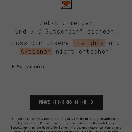
Jetzt anmelden
und 5 € Gutschein* sichern.
Lass Dir unsere
Insights
und
Aktionen
nicht entgehen!
E-Mail-Adresse
Newsletter bestellen
Wir werten unseren Newslettererfolg aus, um diesen stetig zu verbessern.
Bist Du bereits Kunde bei uns, nutzen wir die Daten Deiner letzten
Bestellungen, um die Newsletter Deinen Interessen anpassen zu können und
somit diesen für Dich wertvoller gestalten zu können.
Es gelten unsere