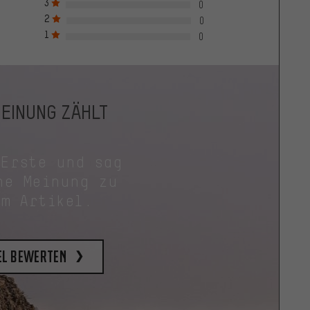
3
0
2
0
1
0
MEINUNG ZÄHLT
 Erste und sag
ne Meinung zu
em Artikel.
el bewerten