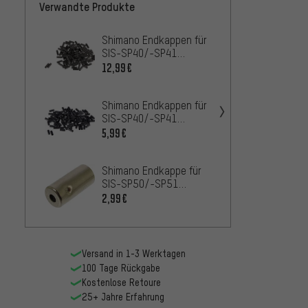
Verwandte Produkte
Shimano Endkappen für
KCNC F
SIS-SP40/-SP41
Endka
gedichtet - 100 Stück
12,99€
8,9
AB
Shimano Endkappen für
Jagwi
SIS-SP40/-SP41
Endka
ungedichtet - 100
Liner 
5,99€
4,99€
Stück
Shimano Endkappe für
capgo
SIS-SP50/-SP51
Schal
gedichtet
Verbin
2,99€
3,99€
Versand in 1-3 Werktagen
100 Tage Rückgabe
Kostenlose Retoure
25+ Jahre Erfahrung