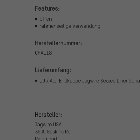
Features:
offen
rahmenseitige Verwendung
Herstellernummer:
CHA118
Lieferumfang:
10 x Alu-Endkappe Jagwire Sealed Liner Scha
Hersteller:
Jagwire USA
3900 Gaskins Rd
Richmond