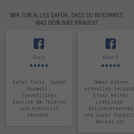
WIR TUN ALLES DAFÜR, DASS DU BEKOMMST,
WAS DEIN BIKE BRAUCHT
facebook
Roy V.
Kevin S.
Bewertungen: 5 von 5
Bewertungen: 5 von 5
Guter Preis, super
Immer extrem
Auswahl,
schneller Versan
freundlicher
Einer meiner
Service am Telefon
Lieblings-
und schneller
Onlineversender
Versand.
und super Suppor
Weiter so!