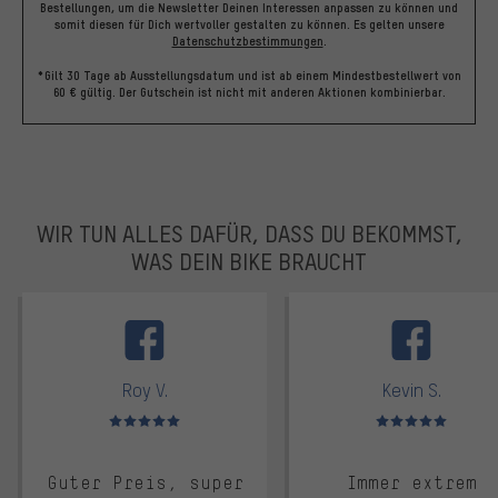
Bestellungen, um die Newsletter Deinen Interessen anpassen zu können und
somit diesen für Dich wertvoller gestalten zu können.
Es gelten unsere
Datenschutzbestimmungen
.
*Gilt 30 Tage ab Ausstellungsdatum und ist ab einem Mindestbestellwert von
60 € gültig. Der Gutschein ist nicht mit anderen Aktionen kombinierbar.
WIR TUN ALLES DAFÜR, DASS DU BEKOMMST,
WAS DEIN BIKE BRAUCHT
facebook
Roy V.
Kevin S.
Bewertungen: 5 von 5
Bewertungen: 5 von 5
Guter Preis, super
Immer extrem