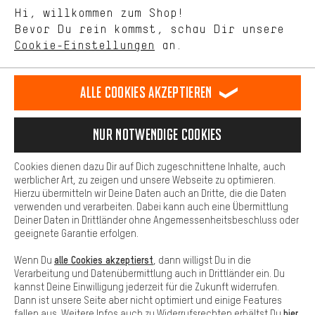
Mit Leistungs-Cookies nimmst Du mit Deinem Shopping-Verhalten
Hi, willkommen zum Shop!
selbst Einfluss auf die Verbesserung unserer Webseite und
DE
EN
ES
FR
Bevor Du rein kommst, schau Dir unsere
Deutsch
english
español
français
unseres Shop-Angebots.
Cookie-Einstellungen
an.
Mehr Komfort
VERTRAG WIDERRUFEN
Aachener Community
Affiliateprogramm
Dein Shopping-Erlebnis wird komfortabler. Mit Komfort-Cookies
stellen wir Verknüpfungen zu Social Media Plattformen her. So
Alle Cookies akzeptieren
Impressum
Datenschutz
Allgemeine Geschäftsbedingungen
können wir dir weitere nützliche Inhalte und Informationen zur
Verfügung stellen. Zudem hast du die Möglichkeit zusätzliche
Hinweisgebersystem
Hinweise zur Batterieentsorgung
Services zu nutzen, die es dir erleichtern die richtigen Produkte zu
Nur Notwendige Cookies
finden. Beispielsweise bieten wir eine Chat-Funktion an, damit
Cookie-Einstellungen
Kontrast ändern
Fragen schnell und unkompliziert beantwortet werden können.
Cookies dienen dazu Dir auf Dich zugeschnittene Inhalte, auch
Basis
werblicher Art, zu zeigen und unsere Webseite zu optimieren.
Alle Preise verstehen sich in Euro und exkl. MwSt zuzüglich
Hierzu übermitteln wir Deine Daten auch an Dritte, die die Daten
Versandkosten
USA
für Lieferung nach
.
Basis-Cookies gewährleisten, dass Du unsere Webseite
verwenden und verarbeiten. Dabei kann auch eine Übermittlung
grundsätzlich nutzen kannst.
Deiner Daten in Drittländer ohne Angemessenheitsbeschluss oder
geeignete Garantie erfolgen.
alle Cookies akzeptierst
Wenn Du
, dann willigst Du in die
Verarbeitung und Datenübermittlung auch in Drittländer ein. Du
kannst Deine Einwilligung jederzeit für die Zukunft widerrufen.
Dann ist unsere Seite aber nicht optimiert und einige Features
hier
fallen aus. Weitere Infos auch zu Widerrufsrechten erhältst Du
.