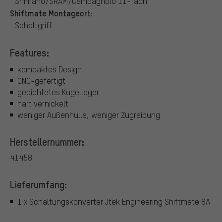
Shimano/SRAM/Campagnolo 11-fach
Shiftmate Montageort:
Schaltgriff
Features:
kompaktes Design
CNC-gefertigt
gedichtetes Kugellager
hart vernickelt
weniger Außenhülle, weniger Zugreibung
Herstellernummer:
41458
Lieferumfang:
1 x Schaltungskonverter Jtek Engineering Shiftmate 8A