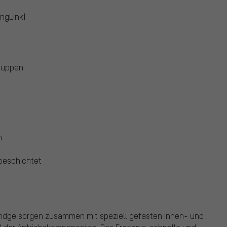
ngLink)
gruppen
n
) beschichtet
 Bridge sorgen zusammen mit speziell gefasten Innen- und