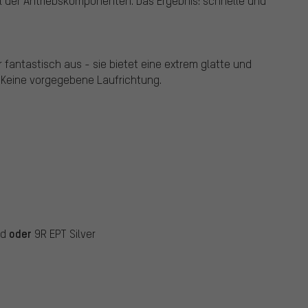
 der Antriebskomponenten. Das Ergebnis: schnelle und
r fantastisch aus - sie bietet eine extrem glatte und
. Keine vorgegebene Laufrichtung.
oder
ld
9R EPT Silver