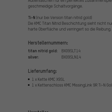
Außenlaschen für ein perfektes Zusammenspiel
geschmeidige Schaltvorgänge.
Ti-N
(nur bei Version titan nitrid gold)
Die KMC Titan Nitrid Beschichtung sieht nicht nu
harte Oberfläche und verringert so die Reibung
Herstellernummern:
titan nitrid gold:
BX09SLT14
silver:
BX09SLN14
Lieferumfang:
1 x Kette KMC X9SL
1 x Kettenschloss KMC MissingLink 9R Ti-N Go