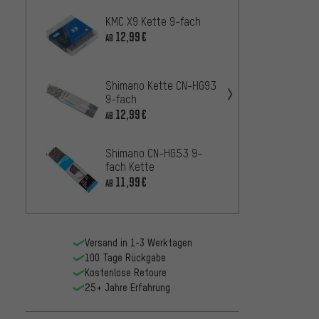
KMC X9 Kette 9-fach
KMC e9
12,99€
18,99
AB
Shimano Kette CN-HG93
Campa
9-fach
fach K
12,99€
24,99
AB
Shimano CN-HG53 9-
SRAM 
fach Kette
Kette
11,99€
AB
14,99
Versand in 1-3 Werktagen
100 Tage Rückgabe
Kostenlose Retoure
25+ Jahre Erfahrung