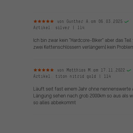
5 von 5 Sternen
von Gunther A.
am 06.03.2025
Artikel
: silver | 114
Ich bin zwar kein "Hardcore-Biker" aber das Teil
zwei Kettenschlössern verlängern) kein Problem
5 von 5 Sternen
von Matthias M.
am 17.11.2022
Artikel
: titan nitrid gold | 114
Läuft seit fast einem Jahr ohne nennenswerte 
Längung sehen nach grob 2000km so aus als w
so alles abbekommt