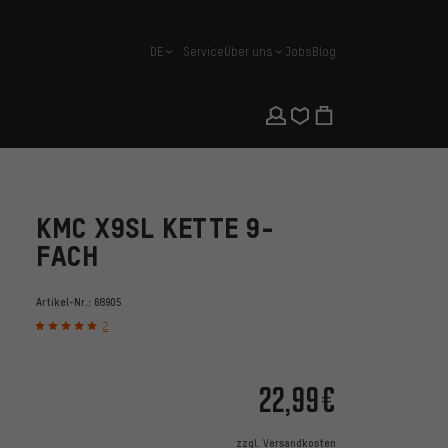
DE
Service
Über uns
Jobs
Blog
Deutsch
KMC X9SL KETTE 9-
FACH
Artikel-Nr.:
68905
2
22,99€
zzgl.
Versandkosten