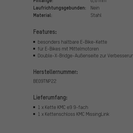
Pinlänge:
6,6 mm
Laufrichtungsgebunden:
Nein
Material:
Stahl
Features:
besonders haltbare E-Bike-Kette
für E-Bikes mit Mittelmotoren
Double-X-Bridge-Außenseite zur Verbesserun
Herstellernummer:
BE09TNP22
Lieferumfang:
1 x Kette KMC e9 9-fach
1 x Kettenschloss KMC MissingLink