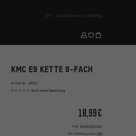
DE
Service
Über uns
Jobs
Blog
Deutsch
KMC E9 KETTE 9-FACH
Artikel-Nr.:
88323
Noch keine Bewertung
18,99€
zzgl.
Versandkosten
für Lieferung nach
USA