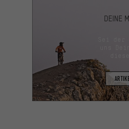
DEINE 
Sei der
uns Dei
dies
Artik