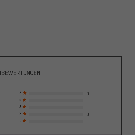
NBEWERTUNGEN
5
0
4
0
3
0
2
0
1
0