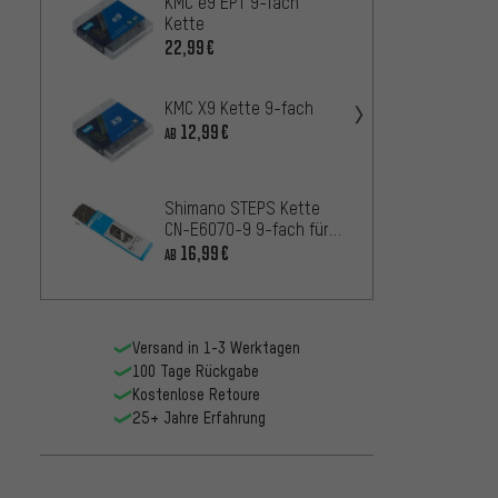
KMC e9 EPT 9-fach
Shima
Kette
9-fac
22,99€
12,9
AB
KMC X9 Kette 9-fach
Shiman
Link K
12,99€
AB
Linkgl
12,9
AB
fach
Shimano STEPS Kette
Shima
CN-E6070-9 9-fach für
fach K
E-Bikes
16,99€
AB
11,9
AB
Versand in 1-3 Werktagen
100 Tage Rückgabe
Kostenlose Retoure
25+ Jahre Erfahrung