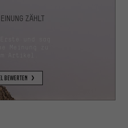
MEINUNG ZÄHLT
 Erste und sag
ne Meinung zu
em Artikel.
el bewerten