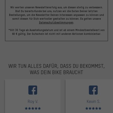
Wir werten unseren Newslettererfolg aus, um diesen stetig zu verbessern.
Bist Du bereits Kunde bei uns, nutzen wir die Daten Deiner letzten
Bestellungen, um die Newsletter Deinen Interessen anpassen zu können und
somit diesen für Dich wertvoller gestalten zu können.
Es gelten unsere
Datenschutzbestimmungen
.
*Gilt 30 Tage ab Ausstellungsdatum und ist ab einem Mindestbestellwert von
60 € gültig. Der Gutschein ist nicht mit anderen Aktionen kombinierbar.
WIR TUN ALLES DAFÜR, DASS DU BEKOMMST,
WAS DEIN BIKE BRAUCHT
facebook
Roy V.
Kevin S.
Bewertungen: 5 von 5
Bewertungen: 5 von 5