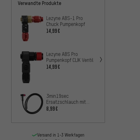
Verwandte Produkte
Lezyne ABS-1 Pro
3min1
Chuck Pumpenkopf
Ersatz
Pumpe
14,99€
2,99€
Stand
Lezyne
mit AB
Lezyne ABS Pro
Chuck 
Pumpenkopf CLIK Ventil
18,99
MFD P
14,99€
Lezyne
Flip-T
ABS fü
10,99
3min19sec
Ersatzschlauch mit
Pumpenkopf für
8,99€
Aluminium Standpumpe
Versand in 1-3 Werktagen