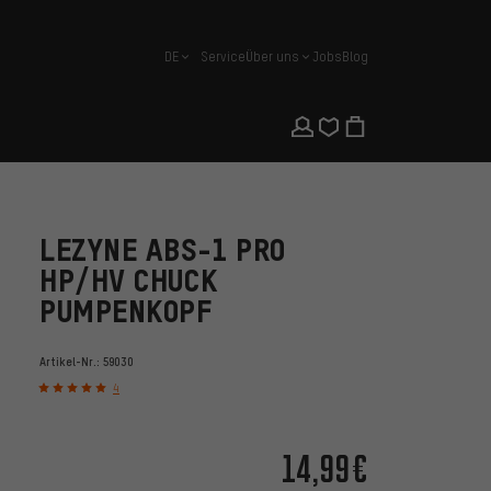
DE
Service
Über uns
Jobs
Blog
Deutsch
LEZYNE ABS-1 PRO
HP/HV CHUCK
PUMPENKOPF
Artikel-Nr.:
59030
4
14,99€