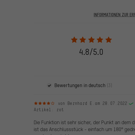
INFORMATIONEN ZUR E
In den veröffentlichten Bewertungen finden sich solc
28.05.2022 werden nur Bewertungen veröffentlicht, die
eine Bestellnummer angegeben wird. Wir schalten die
frei. Alle verifizierten Bewertungen sind mit einem grün
dem 28.05.2022 und ab dem 28.05.2022. Vor dem 28.
4.8/5.0
die bewertete Ware nicht bei uns gekauft haben. Dies
veröffentlichen alle ordnungsgemäß abgegebenen B
Bewertungen in deutsch
(3)
4 von 5 Sternen
von Bernhard E.
am 28.07.2022
Artikel
: rot
Die Funktion ist sehr sicher, der Punkt an dem 
ist das Anschlussstück - einfach um 180° ged