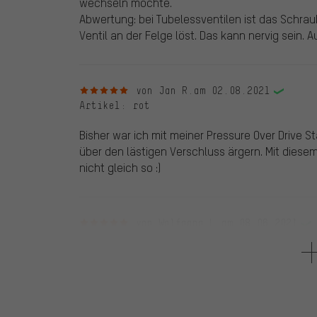
wechseln möchte.
Abwertung: bei Tubelessventilen ist das Schr
Ventil an der Felge löst. Das kann nervig sein. 
5 von 5 Sternen
von Jan R.
am 02.08.2021
Artikel
: rot
Bisher war ich mit meiner Pressure Over Drive
über den lästigen Verschluss ärgern. Mit dies
nicht gleich so :)
5 von 5 Sternen
von Wolfgang L.
am 08.06.2021
Artikel
: rot
unschlagbar zuverlässig durch aufschrauben