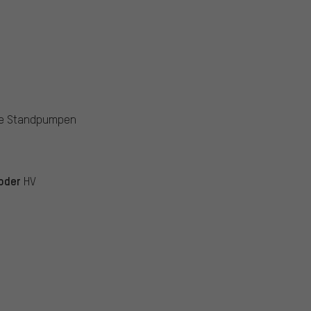
ume Standpumpen
oder
HV