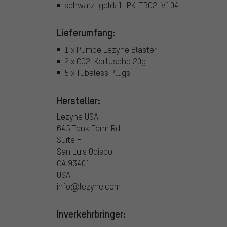
schwarz-gold: 1-PK-TBC2-V104
Lieferumfang:
1 x Pumpe Lezyne Blaster
2 x CO2-Kartusche 20g
5 x Tubeless Plugs
Hersteller:
Lezyne USA
645 Tank Farm Rd
Suite F
San Luis Obispo
CA 93401
USA
info@lezyne.com
Inverkehrbringer: