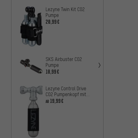
Lezyne Twin Kit CO2
Lezyne
Pumpe
Pump
20,99€
16,99
Specia
CPRO2 
Pump
37,99
SKS Airbuster CO2
Pumpe
Muc-Of
18,99€
CO2 P
Kartu
22,99
Lezyne Control Drive
CO2 Pumpenkopf mit
CO2 Kartusche 16 g
19,99€
AB