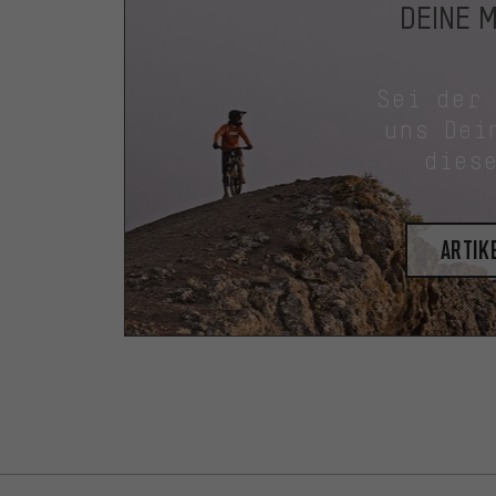
DEINE 
Sei der
uns Dei
dies
Artik