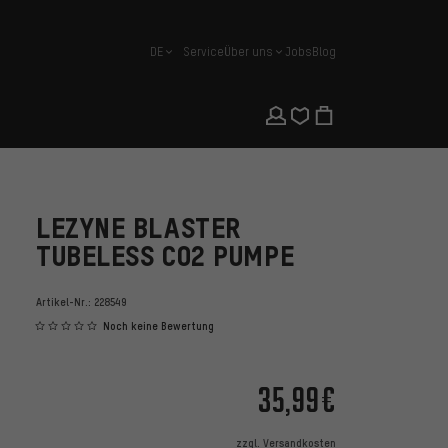
DE
Service
Über uns
Jobs
Blog
Deutsch
LEZYNE BLASTER
TUBELESS CO2 PUMPE
Artikel-Nr.:
228549
Noch keine Bewertung
35,99€
zzgl.
Versandkosten