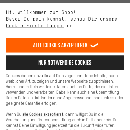
Uns interessiert, was Du in unserem Shop suchst und brauchst.
Sprache"
Mit Leistungs-Cookies nimmst Du mit Deinem Shopping-Verhalten
Hi, willkommen zum Shop!
selbst Einfluss auf die Verbesserung unserer Webseite und
DE
EN
ES
FR
Bevor Du rein kommst, schau Dir unsere
Deutsch
english
español
français
unseres Shop-Angebots.
Cookie-Einstellungen
an.
Mehr Komfort
VERTRAG WIDERRUFEN
Aachener Community
Affiliateprogramm
Dein Shopping-Erlebnis wird komfortabler. Mit Komfort-Cookies
stellen wir Verknüpfungen zu Social Media Plattformen her. So
Alle Cookies akzeptieren
Impressum
Datenschutz
Allgemeine Geschäftsbedingungen
können wir dir weitere nützliche Inhalte und Informationen zur
Verfügung stellen. Zudem hast du die Möglichkeit zusätzliche
Hinweisgebersystem
Hinweise zur Batterieentsorgung
Services zu nutzen, die es dir erleichtern die richtigen Produkte zu
Nur Notwendige Cookies
finden. Beispielsweise bieten wir eine Chat-Funktion an, damit
Cookie-Einstellungen
Kontrast ändern
Fragen schnell und unkompliziert beantwortet werden können.
Cookies dienen dazu Dir auf Dich zugeschnittene Inhalte, auch
Basis
Alle Preise verstehen sich in Euro und exkl. MwSt zuzüglich
werblicher Art, zu zeigen und unsere Webseite zu optimieren.
Hierzu übermitteln wir Deine Daten auch an Dritte, die die Daten
Versandkosten
USA
für Lieferung nach
.
Basis-Cookies gewährleisten, dass Du unsere Webseite
verwenden und verarbeiten. Dabei kann auch eine Übermittlung
grundsätzlich nutzen kannst.
Deiner Daten in Drittländer ohne Angemessenheitsbeschluss oder
geeignete Garantie erfolgen.
alle Cookies akzeptierst
Wenn Du
, dann willigst Du in die
Verarbeitung und Datenübermittlung auch in Drittländer ein. Du
kannst Deine Einwilligung jederzeit für die Zukunft widerrufen.