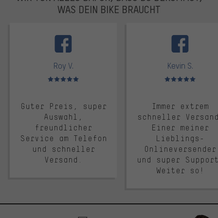
WAS DEIN BIKE BRAUCHT
facebook
Roy V.
Kevin S.
Bewertungen: 5 von 5
Bewertungen: 5 von 5
Guter Preis, super
Immer extrem
Auswahl,
schneller Versan
freundlicher
Einer meiner
Service am Telefon
Lieblings-
und schneller
Onlineversender
Versand.
und super Suppor
Weiter so!